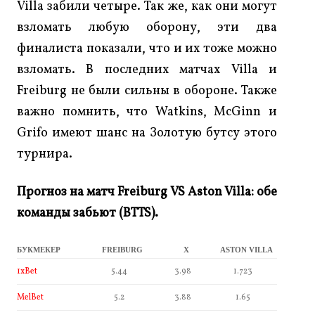
Villa забили четыре. Так же, как они могут
взломать любую оборону, эти два
финалиста показали, что и их тоже можно
взломать. В последних матчах Villa и
Freiburg не были сильны в обороне. Также
важно помнить, что Watkins, McGinn и
Grifo имеют шанс на Золотую бутсу этого
турнира.
Прогноз на матч Freiburg VS Aston Villa: обе
команды забьют (BTTS).
БУКМЕКЕР
FREIBURG
X
ASTON VILLA
1xBet
5.44
3.98
1.723
MelBet
5.2
3.88
1.65