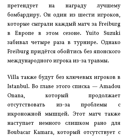
претендует на награду лучшему
бомбардиру. Он один из шести игроков,
которые сыграли каждый матч за Freiburg
в Европе в этом сезоне. Yuito Suzuki
забивал четыре раза в турнире. Однако
Freiburg придётся обойтись без японского
международного игрока из-за травмы.
Villa также будут без ключевых игроков в
Istanbul. Во главе этого списка — Amadou
Onana, который продолжает
отсутствовать из-за проблемы с
икроножной мышцей. Этот матч также
наступает немного слишком рано для
Boubacar Kamara, который отсутствует с