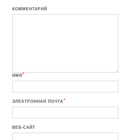
КОММЕНТАРИЙ
*
ИМЯ
*
ЭЛЕКТРОННАЯ ПОЧТА
ВЕБ-САЙТ