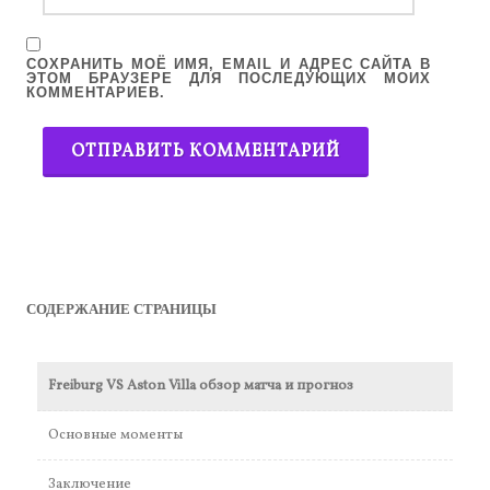
СОХРАНИТЬ МОЁ ИМЯ, EMAIL И АДРЕС САЙТА В
ЭТОМ БРАУЗЕРЕ ДЛЯ ПОСЛЕДУЮЩИХ МОИХ
КОММЕНТАРИЕВ.
СОДЕРЖАНИЕ СТРАНИЦЫ
Freiburg VS Aston Villa обзор матча и прогноз
Основные моменты
Заключение