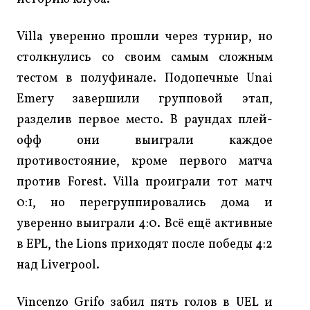
Villa уверенно прошли через турнир, но
столкнулись со своим самым сложным
тестом в полуфинале. Подопечные Unai
Emery завершили групповой этап,
разделив первое место. В раундах плей-
офф они выиграли каждое
противостояние, кроме первого матча
против Forest. Villa проиграли тот матч
0:1, но перегруппировались дома и
уверенно выиграли 4:0. Всё ещё активные
в EPL, the Lions приходят после победы 4:2
над Liverpool.
Vincenzo Grifo забил пять голов в UEL и