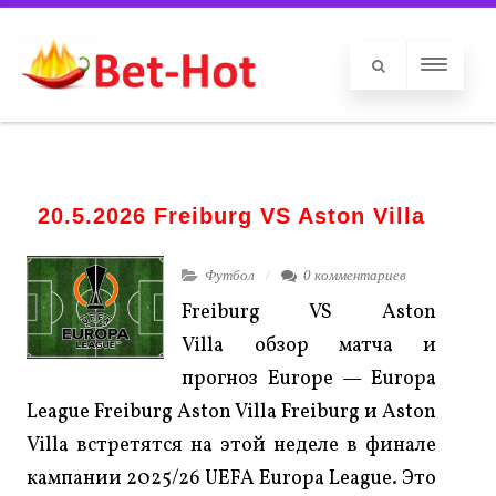
20.5.2026 Freiburg VS Aston Villa
Футбол
0 комментариев
Freiburg VS Aston
Villa обзор матча и
прогноз Europe — Europa
League Freiburg Aston Villa Freiburg и Aston
Villa встретятся на этой неделе в финале
кампании 2025/26 UEFA Europa League. Это