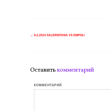
Навигация
←
9.2.2024 SALERNITANA VS EMPOLI
по
записям
Оставить
комментарий
КОММЕНТАРИЙ