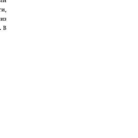
али
ти,
 из
. В