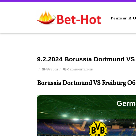
Рейтинг И 
9.2.2024 Borussia Dortmund VS
/
Футбол
/
0 комментариев
Borussia Dortmund VS Freiburg Об
Germ