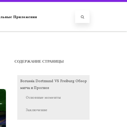
льные Приложения
СОДЕРЖАНИЕ СТРАНИЦЫ
Borussia Dortmund VS Freiburg Обзор
матча и Прогноз
Основные моменты
Заключение