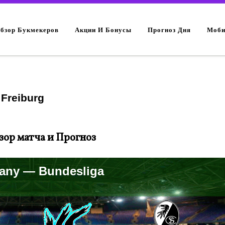
Обзор Букмекеров
Акции И Бонусы
Прогноз Дня
Моби
 Freiburg
зор матча и Прогноз
any — Bundesliga