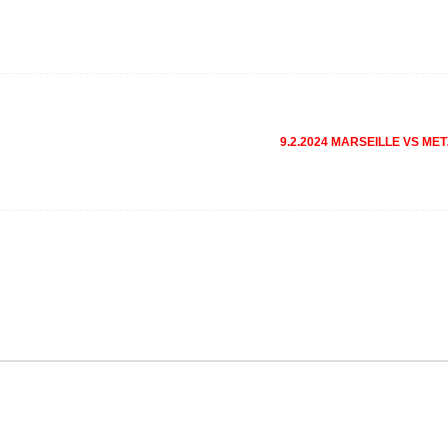
9.2.2024 MARSEILLE VS ME