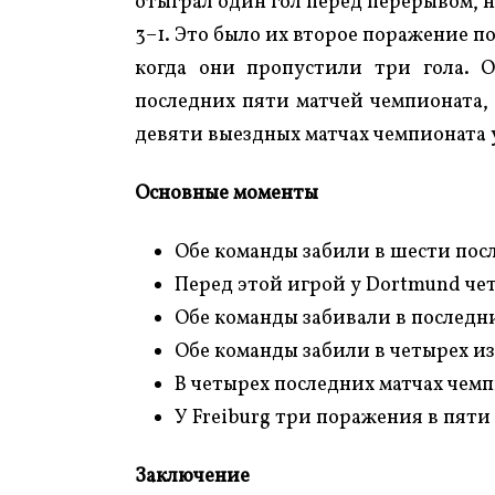
отыграл один гол перед перерывом, 
3–1. Это было их второе поражение п
когда они пропустили три гола. О
последних пяти матчей чемпионата, 
девяти выездных матчах чемпионата 
Основные моменты
Обе команды забили в шести посл
Перед этой игрой у Dortmund чет
Обе команды забивали в последн
Обе команды забили в четырех из
В четырех последних матчах чем
У Freiburg три поражения в пяти
Заключение