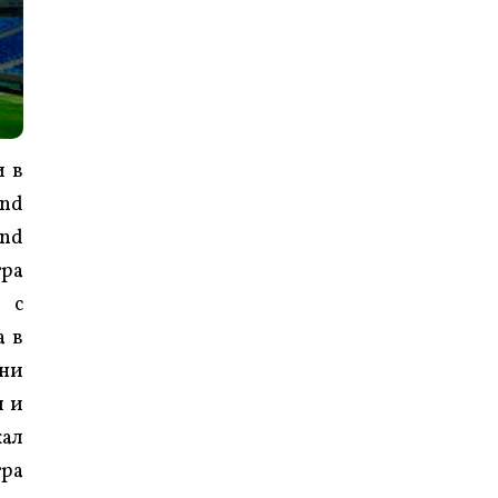
и в
und
und
гра
0 с
а в
они
и и
жал
ра