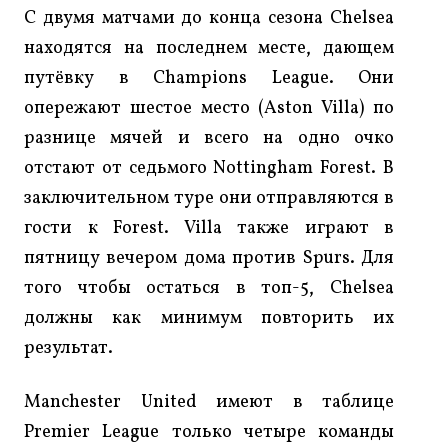
С двумя матчами до конца сезона Chelsea
находятся на последнем месте, дающем
путёвку в Champions League. Они
опережают шестое место (Aston Villa) по
разнице мячей и всего на одно очко
отстают от седьмого Nottingham Forest. В
заключительном туре они отправляются в
гости к Forest. Villa также играют в
пятницу вечером дома против Spurs. Для
того чтобы остаться в топ-5, Chelsea
должны как минимум повторить их
результат.
Manchester United имеют в таблице
Premier League только четыре команды