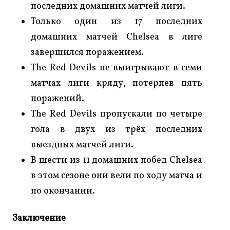
последних домашних матчей лиги.
Только один из 17 последних
домашних матчей Chelsea в лиге
завершился поражением.
The Red Devils не выигрывают в семи
матчах лиги кряду, потерпев пять
поражений.
The Red Devils пропускали по четыре
гола в двух из трёх последних
выездных матчей лиги.
В шести из 11 домашних побед Chelsea
в этом сезоне они вели по ходу матча и
по окончании.
Заключение