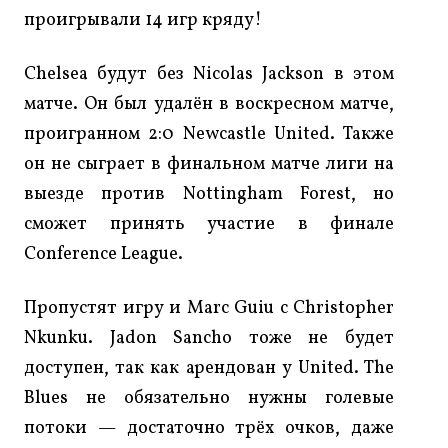
проигрывали 14 игр кряду!
Chelsea будут без Nicolas Jackson в этом
матче. Он был удалён в воскресном матче,
проигранном 2:0 Newcastle United. Также
он не сыграет в финальном матче лиги на
выезде против Nottingham Forest, но
сможет принять участие в финале
Conference League.
Пропустят игру и Marc Guiu с Christopher
Nkunku. Jadon Sancho тоже не будет
доступен, так как арендован у United. The
Blues не обязательно нужны голевые
потоки — достаточно трёх очков, даже