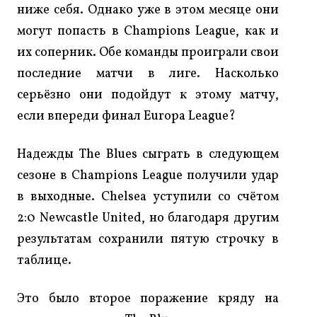
ниже себя. Однако уже в этом месяце они
могут попасть в Champions League, как и
их соперник. Обе команды проиграли свои
последние матчи в лиге. Насколько
серьёзно они подойдут к этому матчу,
если впереди финал Europa League?
Надежды The Blues сыграть в следующем
сезоне в Champions League получили удар
в выходные. Chelsea уступили со счётом
2:0 Newcastle United, но благодаря другим
результатам сохранили пятую строчку в
таблице.
Это было второе поражение кряду на