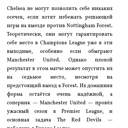
Chelsea не могут позволить себе никаких
осечек, если хотят избежать решающей
игры на выезде против Nottingham Forest.
Теоретически, они могут гарантировать
себе место в Champions League уже в эти
выходные, особенно если обыграют
Manchester United. Однако плохой
результат в этом матче может опустить их
на седьмое место, несмотря на
предстоящий выезд к Forest. Их домашняя
форма остаётся очень надёжной, а
соперник — Manchester United — провёл
ужасный сезон в Premier League, и
основная задача The Red Devils —