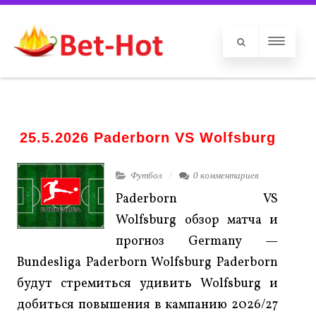
25.5.2026 Paderborn VS Wolfsburg
Футбол
0 комментариев
Paderborn VS
Wolfsburg обзор матча и
прогноз Germany —
Bundesliga Paderborn Wolfsburg Paderborn
будут стремиться удивить Wolfsburg и
добиться повышения в кампанию 2026/27