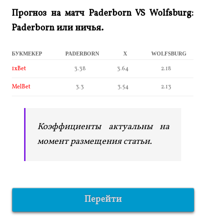
Прогноз на матч Paderborn VS Wolfsburg:
Paderborn или ничья.
БУКМЕКЕР
PADERBORN
X
WOLFSBURG
1xBet
3.38
3.64
2.18
MelBet
3.3
3.54
2.13
Коэффициенты актуальны на
момент размещения статьи.
Перейти