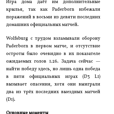
Игра дома даёт им дополнительные
крылья, так как Paderborn избежали
поражений в восьми из девяти последних
домашних официальных матчей.
Wolfsburg с трудом взламывали оборону
Paderborn в первом матче, и отсутствие
остроты было очевидно в их показателе
ожидаемых голов 1.26. Задача сейчас —
найти победу здесь, но лишь одна победа
в пяти официальных играх (D3 L1)
вызывает опасения, хотя они выиграли
два из трёх последних выездных матчей
(D1).
Основные моменты