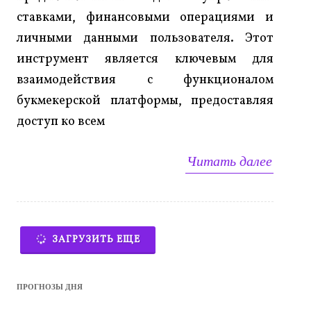
ставками, финансовыми операциями и
личными данными пользователя. Этот
инструмент является ключевым для
взаимодействия с функционалом
букмекерской платформы, предоставляя
доступ ко всем
Читать далее
ЗАГРУЗИТЬ ЕЩЕ
ПРОГНОЗЫ ДНЯ