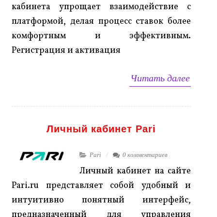
кабинета упрощает взаимодействие с
платформой, делая процесс ставок более
комфортным и эффективным.
Регистрация и активация
Читать далее
Личный кабинет Pari
Pari
0 комментариев
Личный кабинет на сайте
Pari.ru представляет собой удобный и
интуитивно понятный интерфейс,
предназначенный для управления