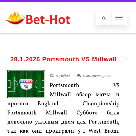
28.1.2025 Portsmouth VS Millwall
Футбол
0 комментариев
Portsmouth VS
Millwall обзор матча и
прогноз England — Championship
Portsmouth Millwall Суббота была
довольно ужасным днем для Portsmouth,
так как они проиграли 5-1 West Brom.