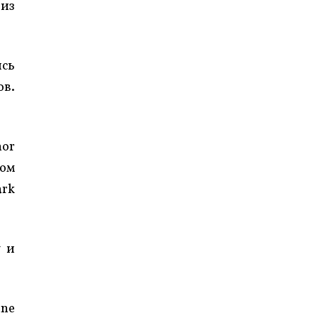
 из
ись
ов.
nor
том
ark
y и
ane