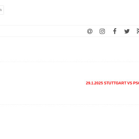
h
29.1.2025 STUTTGART VS P