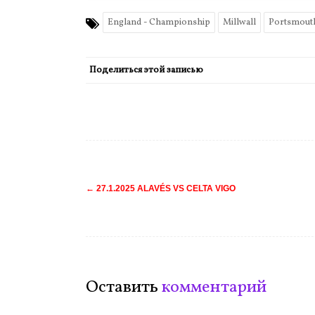
England - Championship
Millwall
Portsmout
Поделиться этой записью
Навигация
←
27.1.2025 ALAVÉS VS CELTA VIGO
по
записям
Оставить
комментарий