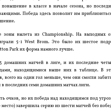
повышение в классе в начале сезона, но послед
вающими. Победа здесь позволит им приблизитьс
ышение.
ше зоны вылета из Championship. На выходных 
играли 5-1 West Brom. Это было их шестое под
atton Park их форма намного лучше.
3 домашних матчей в лиге, и их последние чет
дами, находящимися выше них в таблице. В эт
в, всего на один гол меньше, чем они смогли забит
и в последних семи домашних матчах лиги.
ять очков, но их победа над находящимся под угро
е место) завершила серию из шести матчей без побе