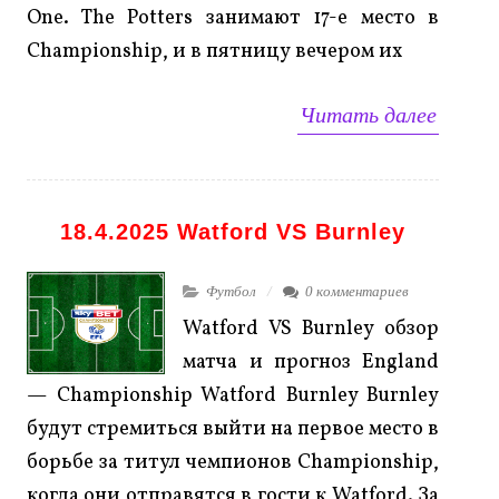
One. The Potters занимают 17-е место в
Championship, и в пятницу вечером их
Читать далее
18.4.2025 Watford VS Burnley
Футбол
0 комментариев
Watford VS Burnley обзор
матча и прогноз England
— Championship Watford Burnley Burnley
будут стремиться выйти на первое место в
борьбе за титул чемпионов Championship,
когда они отправятся в гости к Watford. За