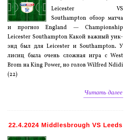
Leicester VS
Southampton обзор матча
и прогноз England — Championship
Leicester Southampton Какой важный уик-
энд был для Leicester и Southampton. У
лисиц была очень сложная игра с West
Brom на King Power, но голов Wilfred Ndidi
(22)
Читать далее
22.4.2024 Middlesbrough VS Leeds