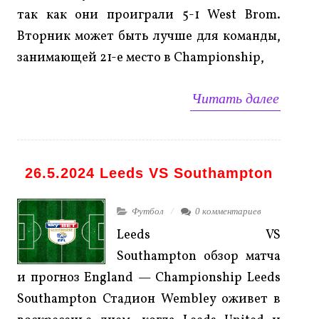
так как они проиграли 5-1 West Brom.
Вторник может быть лучше для команды,
занимающей 21-е место в Championship,
Читать далее
26.5.2024 Leeds VS Southampton
Футбол
0 комментариев
Leeds VS
Southampton обзор матча
и прогноз England — Championship Leeds
Southampton Стадион Wembley оживет в