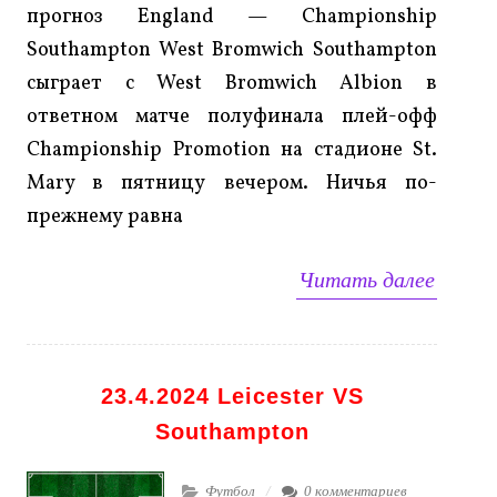
прогноз England — Championship
Southampton West Bromwich Southampton
сыграет с West Bromwich Albion в
ответном матче полуфинала плей-офф
Championship Promotion на стадионе St.
Mary в пятницу вечером. Ничья по-
прежнему равна
Читать далее
23.4.2024 Leicester VS
Southampton
Футбол
0 комментариев