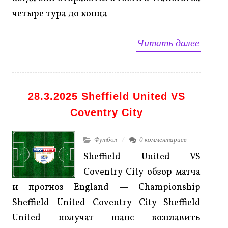
четыре тура до конца
Читать далее
28.3.2025 Sheffield United VS
Coventry City
Футбол
0 комментариев
Sheffield United VS
Coventry City обзор матча
и прогноз England — Championship
Sheffield United Coventry City Sheffield
United получат шанс возглавить