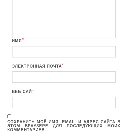
*
ИМЯ
*
ЭЛЕКТРОННАЯ ПОЧТА
ВЕБ-САЙТ
СОХРАНИТЬ МОЁ ИМЯ, EMAIL И АДРЕС САЙТА В
ЭТОМ БРАУЗЕРЕ ДЛЯ ПОСЛЕДУЮЩИХ МОИХ
КОММЕНТАРИЕВ.