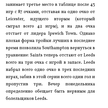
занимает третье место в таблице после 43
игр с 87 очками, отставая на одно очко от
Leicester, идущего вторым (который
сыграл всего 42 игры), и на два очка
отстает от лидера Ipswich Town. Однако
плохая форма тройки лучших в последнее
время позволила Southampton вернуться в
уравнение: Saints теперь отстают от Leeds
всего на три очка с игрой в запасе. Leeds
набрал всего одно очко в трех последних
играх, забив в этой серии всего один гол и
пропустив три. Вечер понедельника
определенно обещает быть нервным для
болельщиков Leeds.