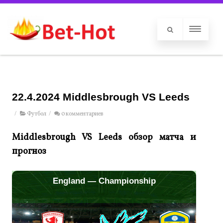
22.4.2024 Middlesbrough VS Leeds
/
Футбол
/
0 комментариев
Middlesbrough VS Leeds обзор матча и
прогноз
England — Championship