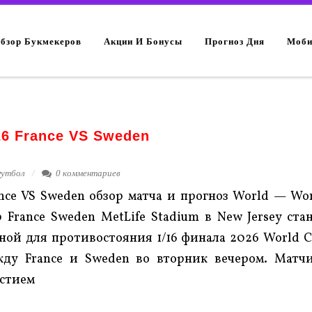
Обзор Букмекеров
Акции И Бонусы
Прогноз Дня
Моби
26 France VS Sweden
утбол
0 комментариев
nce VS Sweden обзор матча и прогноз World — Wo
 France Sweden MetLife Stadium в New Jersey ста
ной для противостояния 1/16 финала 2026 World 
жду France и Sweden во вторник вечером. Матч
стием