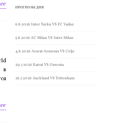
ее
ПРОГНОЗЫ ДНЯ
6.8.2026 Inter Turku VS FC Vaduz
5.8.2026 AC Milan VS Inter Milan
4.8.2026 Ararat-Armenia VS Celje
rld
29.7.2026 Kairat VS Omonia
е в
тся
26.7.2026 Auckland VS Tottenham
ее