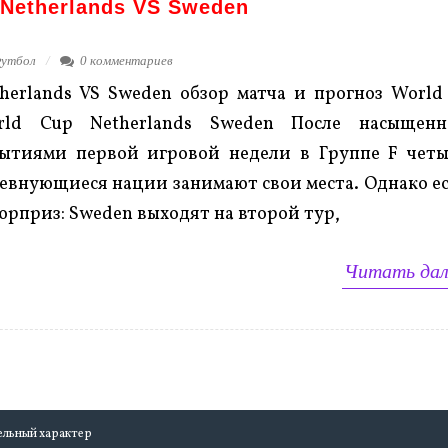
 Netherlands VS Sweden
утбол
0 комментариев
herlands VS Sweden обзор матча и прогноз Worl
rld Cup Netherlands Sweden После насыщенн
бытиями первой игровой недели в Группе F чет
евнующиеся нации занимают свои места. Однако е
юрприз: Sweden выходят на второй тур,
Читать дал
ельный характер