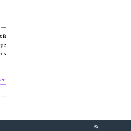
d —
ой
ыре
сть
ее