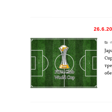
26.6.2
Ф
Jap
Cu
тре
обе