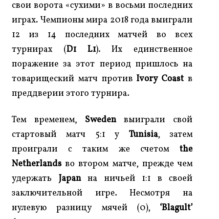
свои ворота «сухими» в восьми последних
играх. Чемпионы мира 2018 года выиграли
12 из 14 последних матчей во всех
турнирах (
D1 L1
). Их единственное
поражение за этот период пришлось на
товарищеский матч против
Ivory Coast
в
преддверии этого турнира.
Тем временем,
Sweden
выиграли свой
стартовый матч 5:1 у
Tunisia
, затем
проиграли с таким же счетом
the
Netherlands
во втором матче, прежде чем
удержать
Japan
на ничьей 1:1 в своей
заключительной игре. Несмотря на
нулевую разницу мячей (0),
‘Blagult’