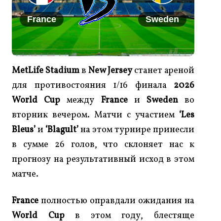
France
Sweden
MetLife Stadium
в
New Jersey
станет ареной
для противостояния 1/16 финала
2026
World Cup
между
France
и
Sweden
во
вторник вечером. Матчи с участием
‘Les
Bleus’
и
‘Blagult’
на этом турнире принесли
в сумме 26 голов, что склоняет нас к
прогнозу на результативный исход в этом
матче.
France
полностью оправдали ожидания на
World Cup
в этом году, блестяще