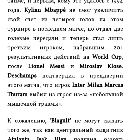
тайме, и первым, кому это удалось с 1994
года.
Kylian Mbappé
не смог увеличить
свой счет из четырех голов на этом
турнире в последнем матче, но отдал две
голевые передачи и теперь стал лишь
третьим игроком, набравшим 20+
результативных действий на
World Cup
,
после
Lionel Messi
и
Miroslav Klose
.
Deschamps
подтвердил в преддверии
этого матча, что игрок
Inter Milan Marcus
Thuram
выбыл из строя из-за «небольшой
мышечной травмы».
К сожалению,
‘Blagult’
не могут сказать
того же, так как центральный защитник
Atalanta Isak Hien
получил разрыв