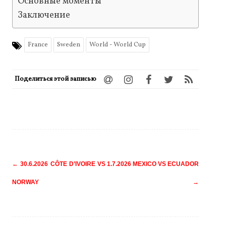
Основные моменты
Заключение
France
Sweden
World - World Cup
Поделиться этой записью
Навигация
←
30.6.2026 CÔTE D’IVOIRE VS
1.7.2026 MEXICO VS ECUADOR
по
NORWAY
→
записям