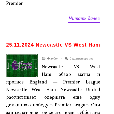
Premier
Читать далее
25.11.2024 Newcastle VS West Ham
Футбол
0 комментариев
Newcastle VS West
Ham обзор матча и
прогноз England — Premier League
Newcastle West Ham Newcastle United
рассчитывает одержать еще одну
домашнюю победу в Premier League. Они
занимают девятое место после субботних