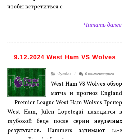
чтобы встретиться с
Читать далее
9.12.2024 West Ham VS Wolves
Футбол
0 комментариев
West Ham VS Wolves обзор
матча и прогноз England
— Premier League West Ham Wolves Тренер
West Ham, Julen Lopetegui находится в
глубокой беде после серии неудачных
результатов. Hammers занимают 14-е