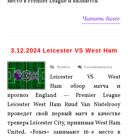
место в Premier League и являются
Читать далее
3.12.2024 Leicester VS West Ham
Футбол
0 комментариев
Leicester VS West
Ham обзор матча и
прогноз England — Premier League
Leicester West Ham Ruud Van Nistelrooy
проведет свой первый матч в качестве
тренера Leicester City, принимая West Ham
United. «Foxes» занимают 16-е место в