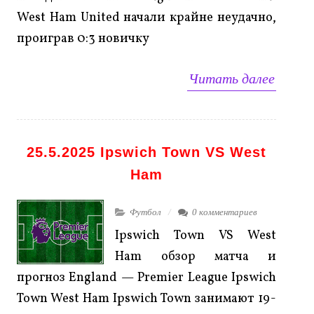
West Ham United начали крайне неудачно,
проиграв 0:3 новичку
Читать далее
25.5.2025 Ipswich Town VS West
Ham
Футбол
0 комментариев
Ipswich Town VS West
Ham обзор матча и
прогноз England — Premier League Ipswich
Town West Ham Ipswich Town занимают 19-