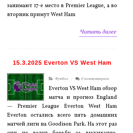
занимают 17-е место в Premier League, а во
вторник примут West Ham
Читать далее
15.3.2025 Everton VS West Ham
Футбол
0 комментариев
Everton VS West Ham обзор
матча и прогноз England
— Premier League Everton West Ham
Everton остались всего пять домашних
матчей лиги на Goodison Park. На этот раз