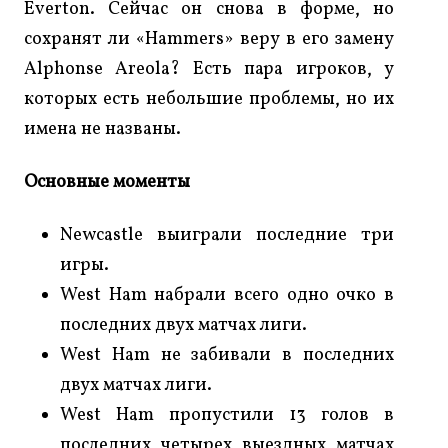
Everton. Сейчас он снова в форме, но
сохранят ли «Hammers» веру в его замену
Alphonse Areola? Есть пара игроков, у
которых есть небольшие проблемы, но их
имена не названы.
Основные моменты
Newcastle выиграли последние три
игры.
West Ham набрали всего одно очко в
последних двух матчах лиги.
West Ham не забивали в последних
двух матчах лиги.
West Ham пропустили 13 голов в
последних четырех выездных матчах