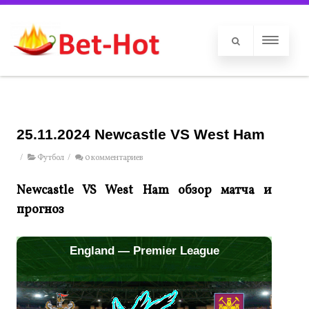
25.11.2024 Newcastle VS West Ham
/
Футбол
/
0 комментариев
Newcastle VS West Ham обзор матча и
прогноз
England — Premier League