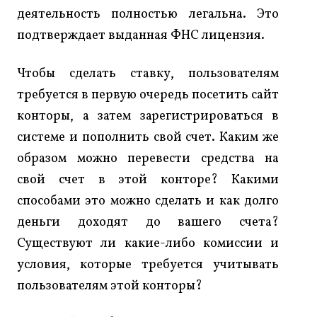
деятельность полностью легальна. Это
подтверждает выданная ФНС лицензия.
Чтобы сделать ставку, пользователям
требуется в первую очередь посетить сайт
конторы, а затем зарегистрироваться в
системе и пополнить свой счет. Каким же
образом можно перевести средства на
свой счет в этой конторе? Какими
способами это можно сделать и как долго
деньги доходят до вашего счета?
Существуют ли какие-либо комиссии и
условия, которые требуется учитывать
пользователям этой конторы?