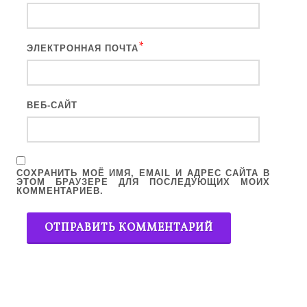
*
ЭЛЕКТРОННАЯ ПОЧТА
ВЕБ-САЙТ
СОХРАНИТЬ МОЁ ИМЯ, EMAIL И АДРЕС САЙТА В
ЭТОМ БРАУЗЕРЕ ДЛЯ ПОСЛЕДУЮЩИХ МОИХ
КОММЕНТАРИЕВ.