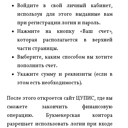
Войдите в свой личный кабинет,
используя для этого выданные вам
при регистрации логин и пароль.
Нажмите на кнопку «Ваш счет»,
которая располагается в верхней
части страницы.
Выберите, каким способом вы хотите
пополнить счет.
Укажите сумму и реквизиты (если в
этом есть необходимость).
После этого откроется сайт ЦУПИС, где вы
сможете закончить финансовую
операцию. Букмекерская контора
разрешает использовать логин при входе