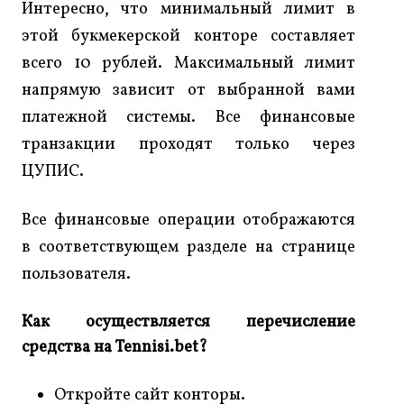
Интересно, что минимальный лимит в
этой букмекерской конторе составляет
всего 10 рублей. Максимальный лимит
напрямую зависит от выбранной вами
платежной системы. Все финансовые
транзакции проходят только через
ЦУПИС.
Все финансовые операции отображаются
в соответствующем разделе на странице
пользователя.
Как осуществляется перечисление
средства на Tennisi.bet?
Откройте сайт конторы.