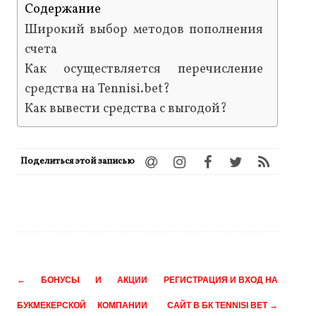
Содержание
Широкий выбор методов пополнения
счета
Как осуществляется перечисление
средства на Tennisi.bet?
Как вывести средства с выгодой?
Поделиться этой записью
Навигация
←
БОНУСЫ И АКЦИИ
РЕГИСТРАЦИЯ И ВХОД НА
по
БУКМЕКЕРСКОЙ КОМПАНИИ
САЙТ В БК TENNISI BET
→