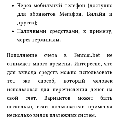
Через мобильный телефон (доступно
для абонентов Мегафон, Билайн и
других);
Наличными средствами, к примеру,
через терминалы.
Пополнение счета в Tennisi.bet не
отнимает много времени. Интересно, что
для вывода средств можно использовать
тот же способ, который человек
использовал для перечисления денег на
свой счет. Вариантов может быть
несколько, если пользователь применял
несколько видов платежных систем.