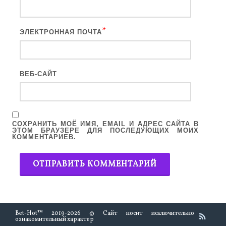
*
ЭЛЕКТРОННАЯ ПОЧТА
ВЕБ-САЙТ
СОХРАНИТЬ МОЁ ИМЯ, EMAIL И АДРЕС САЙТА В
ЭТОМ БРАУЗЕРЕ ДЛЯ ПОСЛЕДУЮЩИХ МОИХ
КОММЕНТАРИЕВ.
Bet-Hot™ 2019-2026 © Cайт носит исключительно
ознакомительный характер