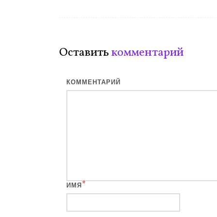
записям
Оставить
комментарий
КОММЕНТАРИЙ
*
ИМЯ