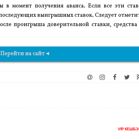
ы в момент получения аванса. Если все эти ста
с последующих выигрышных ставок. Следует отмети
после проигрыша доверительной ставки, средства
Перейти на сайт◄
VIP КЕШБ