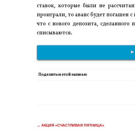
ставок, которые были не рассчитан
проиграли, то аванс будет погашен 
что с нового депозита, сделанного 
списываются.
►
Поделиться этой записью
Навигация
←
АКЦИЯ «СЧАСТЛИВАЯ ПЯТНИЦА»
по