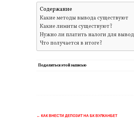
Содержание
Какие методы вывода существуют
Какие лимиты существуют?
Нужно ли платить налоги для вывод
Что получается в итоге?
Поделиться этой записью
Навигация
←
КАК ВНЕСТИ ДЕПОЗИТ НА БК ВУЛКАНБЕТ
по
записям