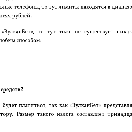
ьные телефоны, то тут лимиты находятся в диапаз
ысяч рублей.
 «ВулканБет», то тут тоже не существует ника
любым способом:
 средств?
будет платиться, так как «ВулканБет» представл
тору. Размер такого налога составляет тринадц