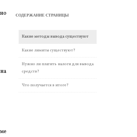
но
СОДЕРЖАНИЕ СТРАНИЦЫ
Какие методы вывода существуют
Какие лимиты существуют?
Нужно ли платить налоги для вывода
 на
средств?
Что получается в итоге?
име