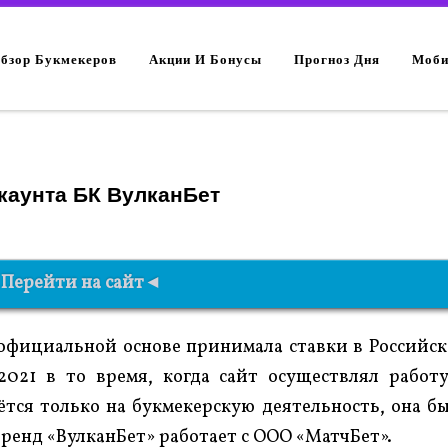
Обзор Букмекеров
Акции И Бонусы
Прогноз Дня
Моби
каунта БК ВулканБет
Перейти на сайт◄
 официальной основе принимала ставки в Российс
2021 в то время, когда сайт осуществлял работ
тся только на букмекерскую деятельность, она б
Бренд «ВулканБет» работает с ООО «МатчБет».