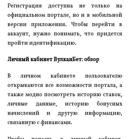
Регистрация доступна не только на
официальном портале, но и в мобильной
версии приложения. Чтобы перейти в
аккаунт, нужно понимать, что придется
пройти идентификацию.
Личный кабинет ВулканБет: обзор
В личном кабинете пользователю
открываются все возможности портала, а
также модно посмотреть историю ставок,
личные данные, историю бонусных
начислений и другую информацию,
связанную с финансами.