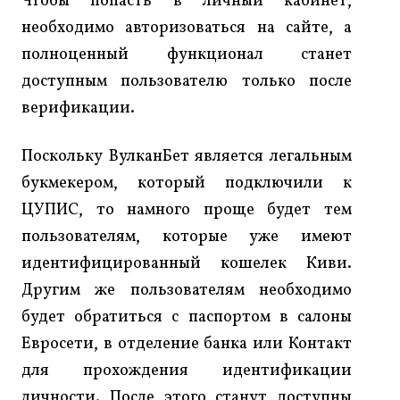
Чтобы попасть в личный кабинет,
необходимо авторизоваться на сайте, а
полноценный функционал станет
доступным пользователю только после
верификации.
Поскольку ВулканБет является легальным
букмекером, который подключили к
ЦУПИС, то намного проще будет тем
пользователям, которые уже имеют
идентифицированный кошелек Киви.
Другим же пользователям необходимо
будет обратиться с паспортом в салоны
Евросети, в отделение банка или Контакт
для прохождения идентификации
личности. После этого станут доступны