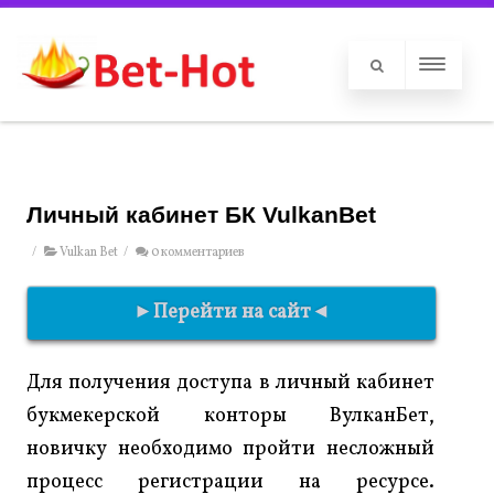
Личный кабинет БК VulkanBet
/
Vulkan Bet
/
0 комментариев
►Перейти на сайт◄
Для получения доступа в личный кабинет
букмекерской конторы ВулканБет,
новичку необходимо пройти несложный
процесс регистрации на ресурсе.