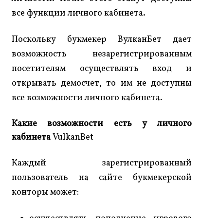
все функции личного кабинета.
Поскольку букмекер ВулканБет дает
возможность незарегистрированным
посетителям осуществлять вход и
открывать демосчет, то им не доступны
все возможности личного кабинета.
Какие возможности есть у личного
кабинета
VulkanBet
Каждый зарегистрированный
пользователь на сайте букмекерской
конторы может: