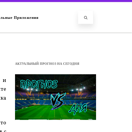
льные Приложения
АКТУАЛЬНЫЙ ПРОГНОЗ НА СЕГОДНЯ
 и
йте
нка
это
в с