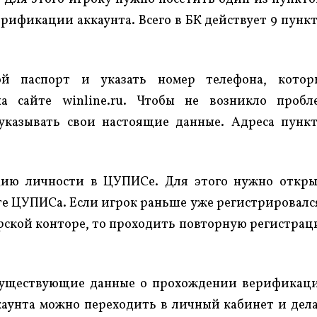
рификации аккаунта. Всего в БК действует 9 пунк
ой паспорт и указать номер телефона, котор
а сайте winline.ru. Чтобы не возникло пробл
указывать свои настоящие данные. Адреса пунк
ию личности в ЦУПИСе. Для этого нужно откры
е ЦУПИСа. Если игрок раньше уже регистрировалс
рской конторе, то проходить повторную регистра
существующие данные о прохождении верификац
аунта можно переходить в личный кабинет и дел