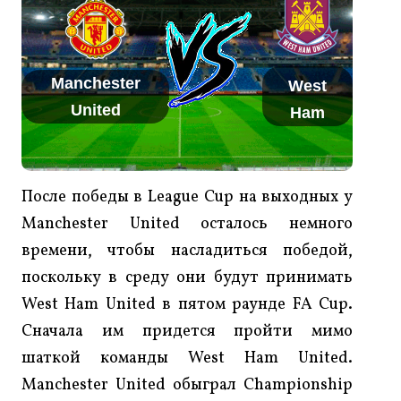
Manchester
West
United
Ham
После победы в League Cup на выходных у
Manchester United осталось немного
времени, чтобы насладиться победой,
поскольку в среду они будут принимать
West Ham United в пятом раунде FA Cup.
Сначала им придется пройти мимо
шаткой команды West Ham United.
Manchester United обыграл Championship