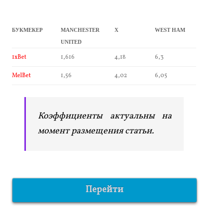
БУКМЕКЕР
MANCHESTER
X
WEST HAM
UNITED
1xBet
1,616
4,18
6,3
MelBet
1,56
4,02
6,05
Коэффициенты актуальны на
момент размещения статьи.
Перейти