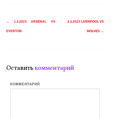
Навигация
←
1.3.2023 ARSENAL VS
2.3.2023 LIVERPOOL VS
по
EVERTON
WOLVES
→
записям
Оставить
комментарий
КОММЕНТАРИЙ