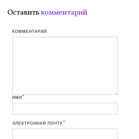
Оставить
комментарий
КОММЕНТАРИЙ
*
ИМЯ
*
ЭЛЕКТРОННАЯ ПОЧТА