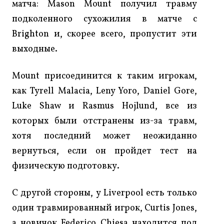
матча: Mason Mount получил травму
подколенного сухожилия в матче с
Brighton и, скорее всего, пропустит эти
выходные.
Mount присоединится к таким игрокам,
как Tyrell Malacia, Leny Yoro, Daniel Gore,
Luke Shaw и Rasmus Hojlund, все из
которых были отстранены из-за травм,
хотя последний может неожиданно
вернуться, если он пройдет тест на
физическую подготовку.
С другой стороны, у Liverpool есть только
один травмированный игрок, Curtis Jones,
а новичок Federico Chiesa находится под