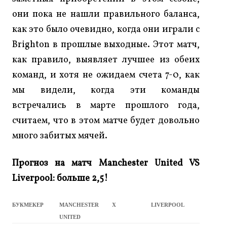
они пока не нашли правильного баланса,
как это было очевидно, когда они играли с
Brighton в прошлые выходные. Этот матч,
как правило, выявляет лучшее из обеих
команд, и хотя не ожидаем счета 7-0, как
мы видели, когда эти команды
встречались в марте прошлого года,
считаем, что в этом матче будет довольно
много забитых мячей.
Прогноз
на
матч
Manchester United VS
Liverpool: больше
2,5!
БУКМЕКЕР
MANCHESTER
X
LIVERPOOL
UNITED