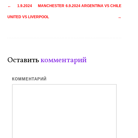
Навигация
←
1.9.2024 MANCHESTER
6.9.2024 ARGENTINA VS CHILE
по
UNITED VS LIVERPOOL
→
записям
Оставить
комментарий
КОММЕНТАРИЙ