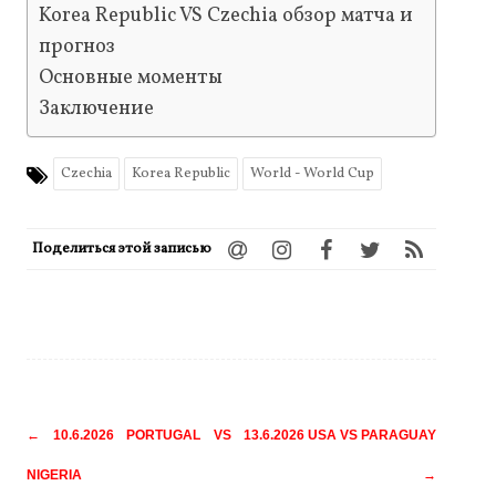
Korea Republic VS Czechia обзор матча и
прогноз
Основные моменты
Заключение
Czechia
Korea Republic
World - World Cup
Поделиться этой записью
Навигация
←
10.6.2026 PORTUGAL VS
13.6.2026 USA VS PARAGUAY
по
NIGERIA
→
записям