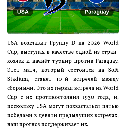
USA
Paraguay
USA возглавит Группу D на 2026 World
Cup, выступая в качестве одной из стран-
хозяек и начнёт турнир против Paraguay.
Этот матч, который состоится на SoFi
Stadium, станет 10-й встречей между
сборными. Это их первая встреча на World
Cup с их противостояния 1930 года, и,
поскольку USA могут похвастаться пятью
победами в девяти предыдущих встречах,
наш прогноз поддерживает их.