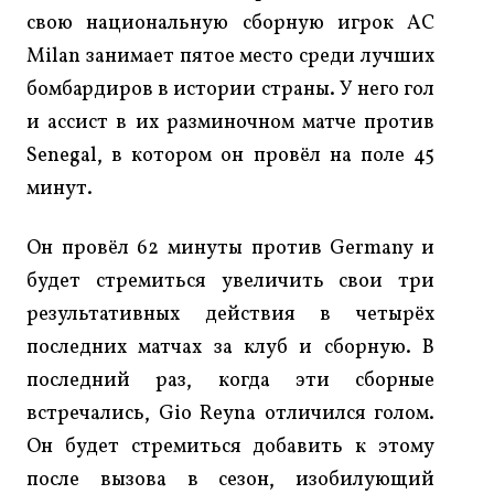
свою национальную сборную игрок AC
Milan занимает пятое место среди лучших
бомбардиров в истории страны. У него гол
и ассист в их разминочном матче против
Senegal, в котором он провёл на поле 45
минут.
Он провёл 62 минуты против Germany и
будет стремиться увеличить свои три
результативных действия в четырёх
последних матчах за клуб и сборную. В
последний раз, когда эти сборные
встречались, Gio Reyna отличился голом.
Он будет стремиться добавить к этому
после вызова в сезон, изобилующий