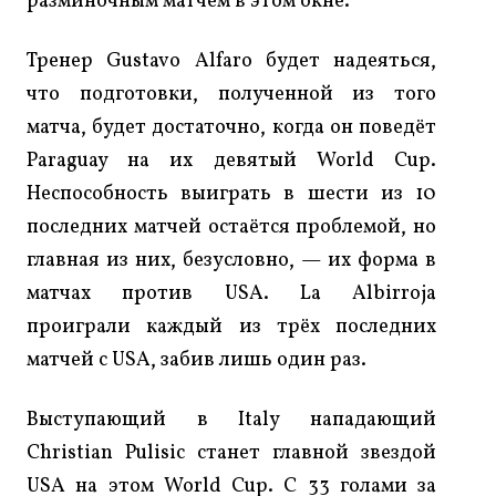
разминочным матчем в этом окне.
Тренер Gustavo Alfaro будет надеяться,
что подготовки, полученной из того
матча, будет достаточно, когда он поведёт
Paraguay на их девятый World Cup.
Неспособность выиграть в шести из 10
последних матчей остаётся проблемой, но
главная из них, безусловно, — их форма в
матчах против USA. La Albirroja
проиграли каждый из трёх последних
матчей с USA, забив лишь один раз.
Выступающий в Italy нападающий
Christian Pulisic станет главной звездой
USA на этом World Cup. С 33 голами за