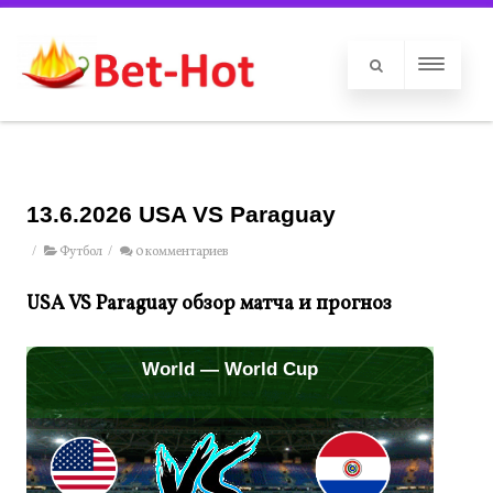
13.6.2026 USA VS Paraguay
/
Футбол
/
0 комментариев
USA VS Paraguay обзор матча и прогноз
World — World Cup