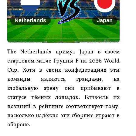
Netherlands
Japan
The Netherlands примут Japan в своём
стартовом матче Группы F на 2026 World
Cup. Хотя в своих конфедерациях эти
команды являются грандами, на
глобальную арену они прибывают в
статусе тёмных лошадок. Близость их
позиций в рейтинге соответствует тому,
насколько надёжно эти сборные играют в
обороне.