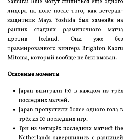
Samurai Blue могут лишиться ещё одного
лидера на поле после того, как ветеран-
защитник Maya Yoshida был заменён на
ранних стадиях разминочного матча
против Iceland. Они уже без
травмированного вингера Brighton Kaoru
Mitoma, который вообще не был вызван.
Основные моменты
Japan выиграли 1:0 в каждом из трёх
последних матчей.
Japan пропустили более одного гола в
трёх из 10 последних игр.
Три из четырёх последних матчей the
Netherlands завершились с разницей