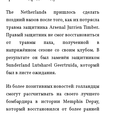
The Netherlands пришлось сделать
поздний вызов после того, как их потрясла
травма защитника Arsenal Jurrien Timber.
Правый защитник не смог восстановиться
от травмы паха, полученной в
напряжённом сезоне со своим клубом. В
результате он был заменён защитником
Sunderland Lutsharel Geertruida, который
был в листе ожидания.
Из более позитивных новостей: голландцы
смогут рассчитывать на своего лучшего
бомбардира в истории Memphis Depay,
который восстановился от более ранней