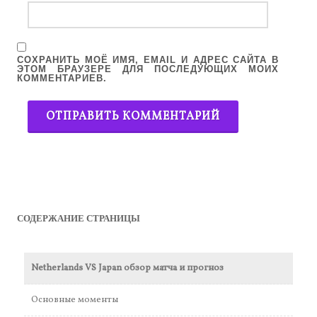
СОХРАНИТЬ МОЁ ИМЯ, EMAIL И АДРЕС САЙТА В
ЭТОМ БРАУЗЕРЕ ДЛЯ ПОСЛЕДУЮЩИХ МОИХ
КОММЕНТАРИЕВ.
СОДЕРЖАНИЕ СТРАНИЦЫ
Netherlands VS Japan обзор матча и прогноз
Основные моменты