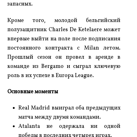
запасных.
Кроме того, молодой бельгийский
полузащитник Charles De Ketelaere может
впервые выйти на поле после подписания
постоянного контракта с Milan летом.
Прошлый сезон он провел в аренде в
команде из Bergamo и сыграл ключевую
роль в их успехе в Europa League.
Основные моменты
Real Madrid выиграл оба предыдущих
матча между двумя командами.
Atalanta не одержала ни одной
победы в последних четырех играх.