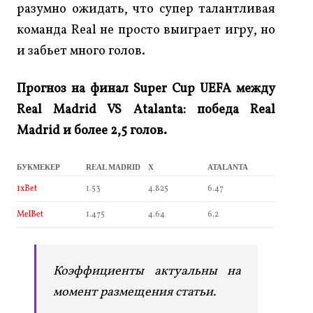
разумно ожидать, что супер талантливая
команда Real не просто выиграет игру, но
и забьет много голов.
Прогноз на финал Super Cup UEFA между
Real
Madrid
VS
Atalanta: победа
Real
Madrid и более 2,5 голов.
БУКМЕКЕР
REAL MADRID
X
ATALANTA
1xBet
1.53
4.825
6.47
MelBet
1.475
4.64
6.2
Коэффициенты актуальны на
момент размещения статьи.