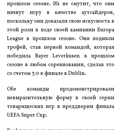
прошлом сезоне. Их не смутит, что они
начнут игру в качестве аутсайдеров,
поскольку они доказали свою искусность в
этой роли в ходе своей кампании Europa
League в прошлом сезоне. Они подняли
трофей, став первой командой, которая
победила Bayer Leverkusen в прошлом
сезоне в любом соревновании, сделав это
со счетом 3:0 в финале в Dublin.
Обе команды продемонстрировали
невыразительную форму в своей серии
товарищеских игр в преддверии финала
UEFA Super Cup.