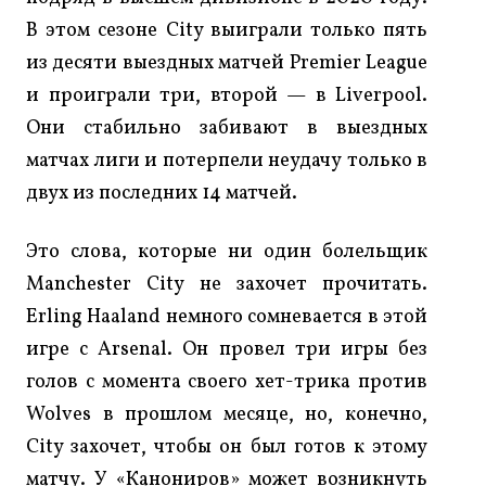
В этом сезоне City выиграли только пять
из десяти выездных матчей Premier League
и проиграли три, второй — в Liverpool.
Они стабильно забивают в выездных
матчах лиги и потерпели неудачу только в
двух из последних 14 матчей.
Это слова, которые ни один болельщик
Manchester City не захочет прочитать.
Erling Haaland немного сомневается в этой
игре с Arsenal. Он провел три игры без
голов с момента своего хет-трика против
Wolves в прошлом месяце, но, конечно,
City захочет, чтобы он был готов к этому
матчу. У «Канониров» может возникнуть