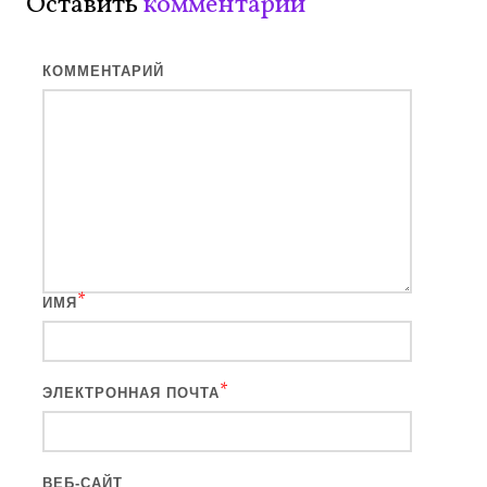
Оставить
комментарий
КОММЕНТАРИЙ
*
ИМЯ
*
ЭЛЕКТРОННАЯ ПОЧТА
ВЕБ-САЙТ