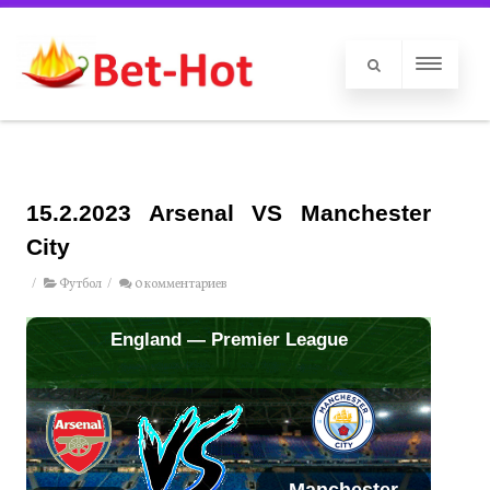
15.2.2023 Arsenal VS Manchester
City
/
Футбол
/
0 комментариев
England — Premier League