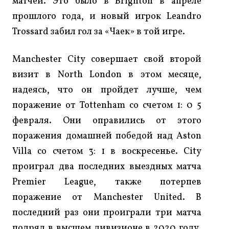
матчей. Это было в Brighton в апреле
прошлого года, и новый игрок Leandro
Trossard забил гол за «Чаек» в той игре.
Manchester City совершает свой второй
визит в North London в этом месяце,
надеясь, что он пройдет лучше, чем
поражение от Tottenham со счетом 1: 0 5
февраля. Они оправились от этого
поражения домашней победой над Aston
Villa со счетом 3: 1 в воскресенье. City
проиграл два последних выездных матча
Premier League, также потерпев
поражение от Manchester United. В
последний раз они проиграли три матча
подряд в высшем дивизионе в 2020 году.