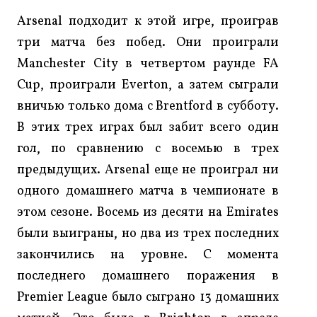
Arsenal подходит к этой игре, проиграв
три матча без побед. Они проиграли
Manchester City в четвертом раунде FA
Cup, проиграли Everton, а затем сыграли
вничью только дома с Brentford в субботу.
В этих трех играх был забит всего один
гол, по сравнению с восемью в трех
предыдущих. Arsenal еще не проиграл ни
одного домашнего матча в чемпионате в
этом сезоне. Восемь из десяти на Emirates
были выиграны, но два из трех последних
закончились на уровне. С момента
последнего домашнего поражения в
Premier League было сыграно 13 домашних