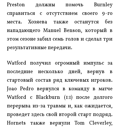
Preston должны помочь Burnley
справиться с отсутствием своего 9-го
места. Хозяева также останутся без
нападающего Manuel Benson, который в
этом сезоне забил семь голов и сделал три
результативные передачи.
Watford получил огромный импульс за
последние несколько дней, вернув в
стартовый состав ряд ключевых игроков.
Joao Pedro вернулся в команду в матче
Watford с Blackburn (1:1) после долгого
перерыва из-за травмы и, как ожидается,
проведет здесь свой второй старт подряд.
Hornets также вернули Tom Cleverley,