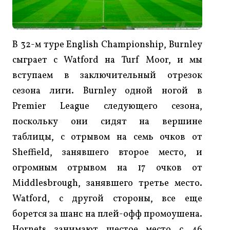
В 32-м туре English Championship, Burnley
сыграет с Watford на Turf Moor, и мы
вступаем в заключительный отрезок
сезона лиги. Burnley одной ногой в
Premier League следующего сезона,
поскольку они сидят на вершине
таблицы, с отрывом на семь очков от
Sheffield, занявшего второе место, и
огромным отрывом на 17 очков от
Middlesbrough, занявшего третье место.
Watford, с другой стороны, все еще
борется за шанс на плей-офф промоушена.
Hornets занимают шестое место с 46