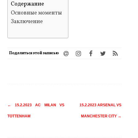
Содержание
Основные моменты
Заключение
Поделиться этой записью
Навигация
←
15.2.2023 AC MILAN VS
15.2.2023 ARSENAL VS
по
TOTTENHAM
MANCHESTER CITY
→
записям