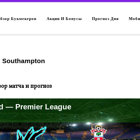
Обзор Букмекеров
Акции И Бонусы
Прогноз Дня
Моби
S Southampton
зор матча и прогноз
d — Premier League