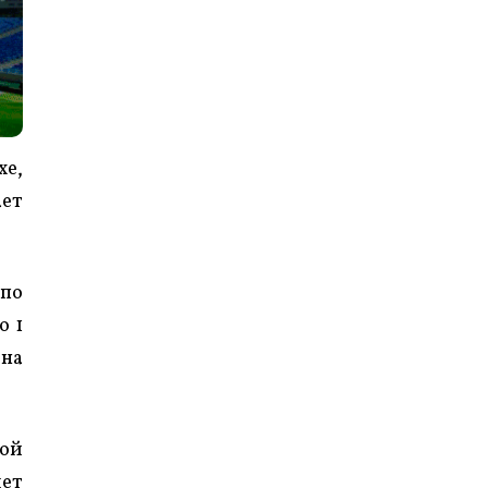
хе,
ает
 по
о 1
 на
ной
яет