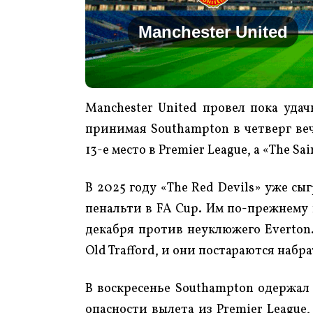
Manchester United
Manchester United провел пока уда
принимая Southampton в четверг веч
13-е место в Premier League, а «The Sa
В 2025 году «The Red Devils» уже сыг
пенальти в FA Cup. Им по-прежнему н
декабря против неуклюжего Everton
Old Trafford, и они постараются набр
В воскресенье Southampton одержал 
опасности вылета из Premier League,