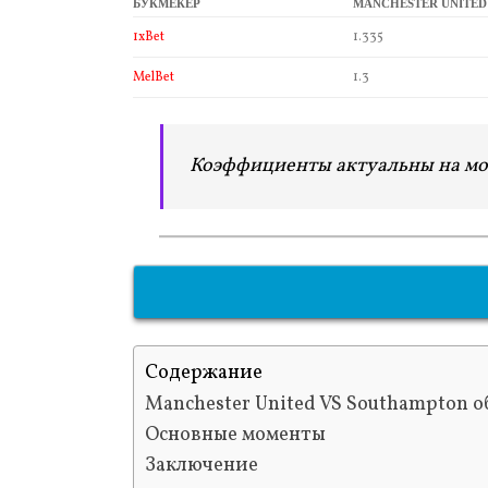
БУКМЕКЕР
MANCHESTER UNITED
1xBet
1.335
MelBet
1.3
Коэффициенты актуальны на мо
Содержание
Manchester United VS Southampton о
Основные моменты
Заключение