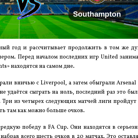
Southampton
чный год и рассчитывает продолжить в том же ду
ером. Перед началом последних игр United заним
ints» находятся на самом дне.
рали вничью с Liverpool, а затем обыграли Arsenal
е удаётся сыграть на ноль, последний раз это был
. Три из четырех следующих матчей лиги пройдут
ать там как можно больше очков.
редкую победу в FA Cup. Они находятся в серьез
 набрав всего шесть очков в 20 матчах. Это оставл