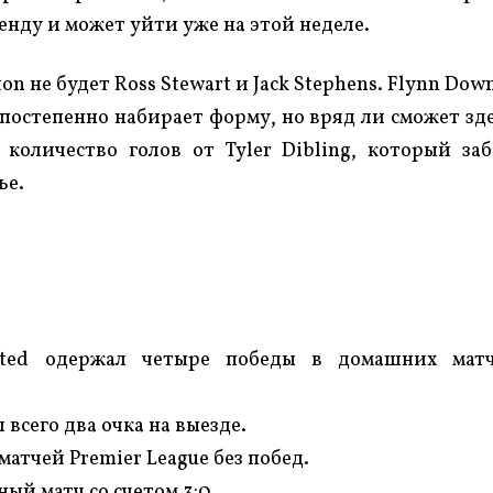
енду и может уйти уже на этой неделе.
ton не будет Ross Stewart и Jack Stephens. Flynn Dow
 постепенно набирает форму, но вряд ли сможет зд
количество голов от Tyler Dibling, который за
ье.
ited одержал четыре победы в домашних матч
 всего два очка на выезде.
матчей Premier League без побед.
ый матч со счетом 3:0.