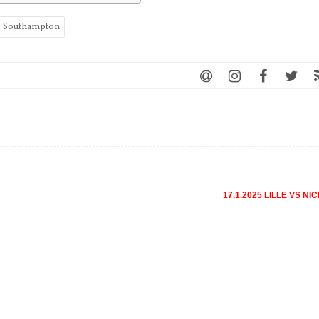
Southampton
17.1.2025 LILLE VS NI