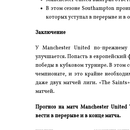
В этом сезоне Southampton прои
которых уступал в перерыве и в 
Заключение
У Manchester United по-прежнему
улучшается. Попасть в европейский ф
победы в кубковом турнире. В этом с
чемпионате, и это крайне необходи
даже двух матчей лиги. «The Saints
матчей.
Прогноз на матч Manchester United 
вести в перерыве и в конце матча.