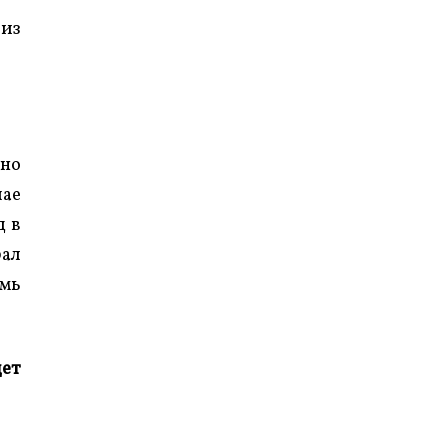
 из
нно
чае
д в
рал
емь
дет