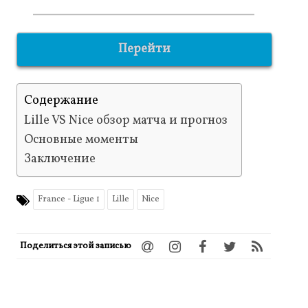
Перейти
Содержание
Lille VS Nice обзор матча и прогноз
Основные моменты
Заключение
France - Ligue 1
Lille
Nice
Поделиться этой записью