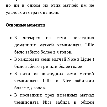
но ни в одном из этих матчей им не
удалось отыграть на ноль.
Основные моменты
В четырех из семи последних
домашних матчей чемпионата Lille
было забито более 2,5 голов.
В каждом из семи матчей Nice в Ligue 1
было забито три или более голов.
В пяти из последних семи матчей
чемпионата Lille и Nice забивали
более 2,5 голов.
В последних трех выездных матчах
чемпионата Nice забила в общей