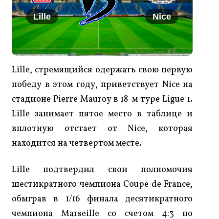
Lille
Nice
Lille, стремящийся одержать свою первую
победу в этом году, приветствует Nice на
стадионе Pierre Mauroy в 18-м туре Ligue 1.
Lille занимает пятое место в таблице и
вплотную отстает от Nice, которая
находится на четвертом месте.
Lille подтвердил свои полномочия
шестикратного чемпиона Coupe de France,
обыграв в 1/16 финала десятикратного
чемпиона Marseille со счетом 4:3 по