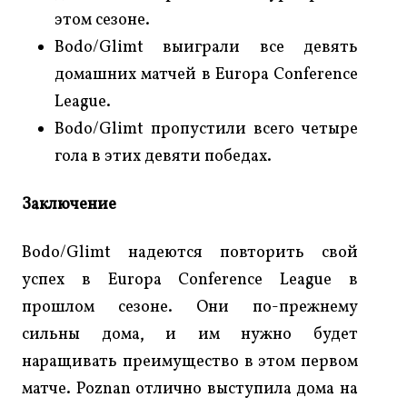
этом сезоне.
Bodo/Glimt выиграли все девять
домашних матчей в Europa Conference
League.
Bodo/Glimt пропустили всего четыре
гола в этих девяти победах.
Заключение
Bodo/Glimt надеются повторить свой
успех в Europa Conference League в
прошлом сезоне. Они по-прежнему
сильны дома, и им нужно будет
наращивать преимущество в этом первом
матче. Poznan отлично выступила дома на