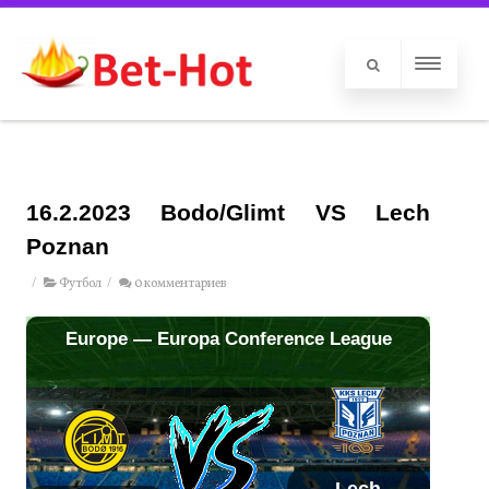
16.2.2023 Bodo/Glimt VS Lech
Poznan
/
Футбол
/
0 комментариев
Europe — Europa Conference League