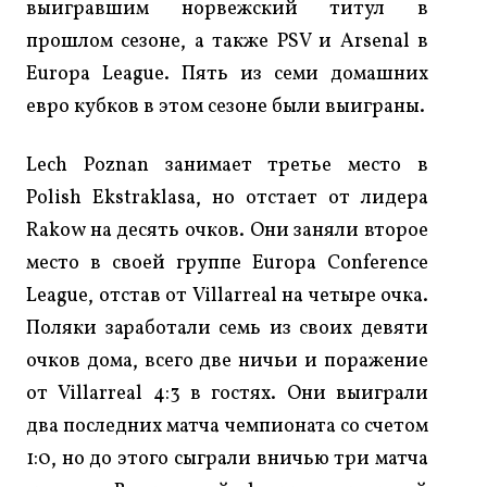
выигравшим норвежский титул в
прошлом сезоне, а также PSV и Arsenal в
Europa League. Пять из семи домашних
евро кубков в этом сезоне были выиграны.
Lech Poznan занимает третье место в
Polish Ekstraklasa, но отстает от лидера
Rakow на десять очков. Они заняли второе
место в своей группе Europa Conference
League, отстав от Villarreal на четыре очка.
Поляки заработали семь из своих девяти
очков дома, всего две ничьи и поражение
от Villarreal 4:3 в гостях. Они выиграли
два последних матча чемпионата со счетом
1:0, но до этого сыграли вничью три матча