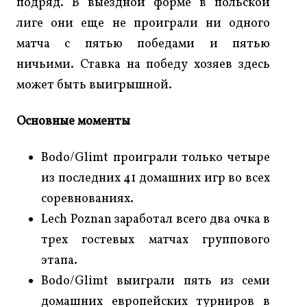
подряд. В выездной форме в польской
лиге они еще не проиграли ни одного
матча с пятью победами и пятью
ничьими. Ставка на победу хозяев здесь
может быть выигрышной.
Основные моменты
Bodo/Glimt проиграли только четыре
из последних 41 домашних игр во всех
соревнованиях.
Lech Poznan заработал всего два очка в
трех гостевых матчах группового
этапа.
Bodo/Glimt выиграли пять из семи
домашних европейских турниров в