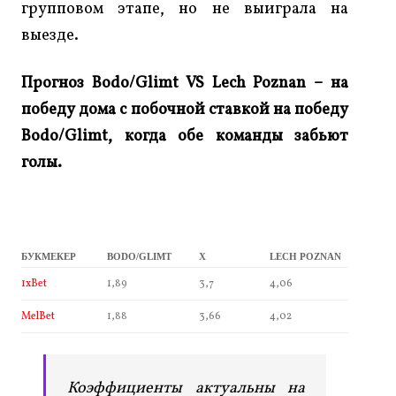
групповом этапе, но не выиграла на
выезде.
Прогноз Bodo/Glimt
VS Lech Poznan – на
победу дома с побочной ставкой на победу
Bodo/Glimt, когда обе команды забьют
голы.
БУКМЕКЕР
BODO/GLIMT
X
LECH POZNAN
1xBet
1,89
3,7
4,06
MelBet
1,88
3,66
4,02
Коэффициенты актуальны на