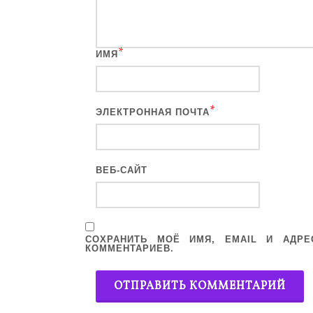
*
ИМЯ
*
ЭЛЕКТРОННАЯ ПОЧТА
ВЕБ-САЙТ
СОХРАНИТЬ МОЁ ИМЯ, EMAIL И АДР
КОММЕНТАРИЕВ.