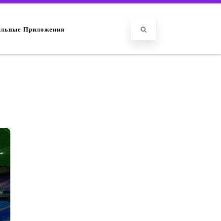
льные Приложения