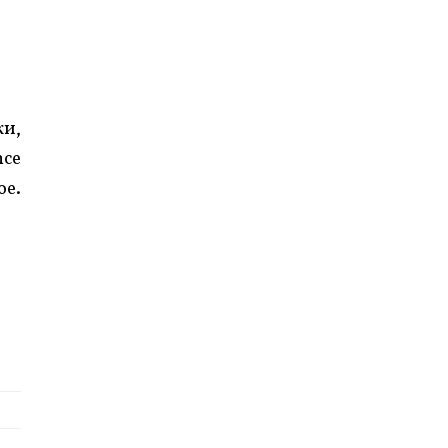
ки,
nce
ое.