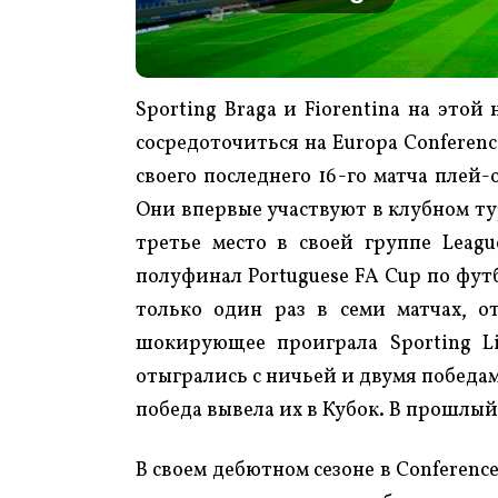
Sporting Braga и Fiorentina на это
сосредоточиться на Europa Conference
своего последнего 16-го матча плей
Они впервые участвуют в клубном ту
третье место в своей группе Leag
полуфинал Portuguese FA Cup по футб
только один раз в семи матчах, о
шокирующее проиграла Sporting Li
отыгрались с ничьей и двумя победам
победа вывела их в Кубок. В прошлый 
В своем дебютном сезоне в Conference