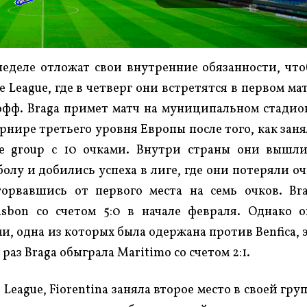
й неделе отложат свои внутренние обязанности, чт
 League, где в четверг они встретятся в первом ма
-офф. Braga примет матч на муниципальном стадио
рнире третьего уровня Европы после того, как зан
ue group с 10 очками. Внутри страны они вышл
олу и добились успеха в лиге, где они потеряли о
торвавшись от первого места на семь очков. Br
sbon со счетом 5:0 в начале февраля. Однако 
и, одна из которых была одержана против Benfica, 
раз Braga обыграла Maritimo со счетом 2:1.
 League, Fiorentina заняла второе место в своей гру