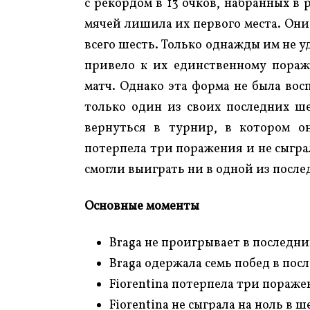
с рекордом в 13 очков, набранных в 
мячей лишила их первого места. Они
всего шесть. Только однажды им не уд
привело к их единственному пораже
матч. Однако эта форма не была вос
только один из своих последних ш
вернуться в турнир, в котором он
потерпела три поражения и не сыграл
смогли выиграть ни в одной из после
Основные моменты
Braga не проигрывает в последни
Braga одержала семь побед в пос
Fiorentina потерпела три пораже
Fiorentina не сыграла на ноль в 