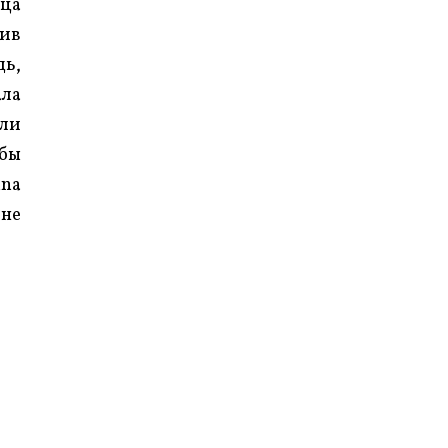
ица
тив
дь,
ала
али
обы
ina
 не