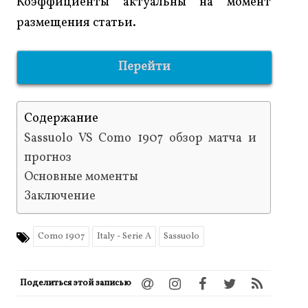
Коэффициенты актуальны на момент
размещения статьи.
Перейти
Содержание
Sassuolo VS Como 1907 обзор матча и
прогноз
Основные моменты
Заключение
Como 1907
Italy - Serie A
Sassuolo
Поделиться этой записью