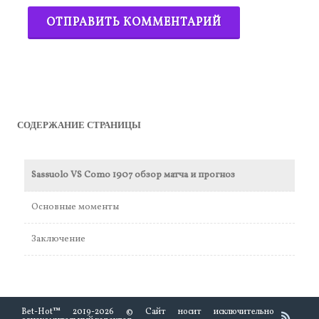
СОДЕРЖАНИЕ СТРАНИЦЫ
Sassuolo VS Como 1907 обзор матча и прогноз
Основные моменты
Заключение
Bet-Hot™ 2019-2026 © Cайт носит исключительно