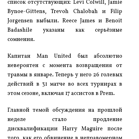
список отсутствующих: Levi Colwill, Jamie
Bynoe-Gittens, Trevoh Chalobah и Filip
Jorgensen выбыли. Reece James и Benoit
Badashile указаны как серьёзные
сомнения.
Капитан Man United был абсолютно
невероятен с момента возвращения от
травмы в январе. Теперь у него 26 голевых
действий в 31 матче во всех турнирах в
этом сезоне, включая 17 ассистов в Prem.
Главной темой обсуждения на прошлой
неделе стало продление
дисквалификации Harry Maguire после
того, как его обвинение в неправомерном