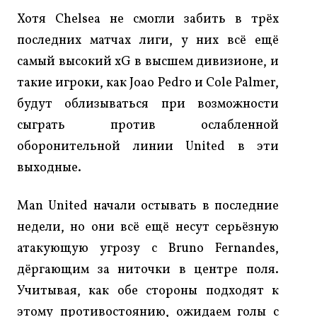
Хотя Chelsea не смогли забить в трёх
последних матчах лиги, у них всё ещё
самый высокий xG в высшем дивизионе, и
такие игроки, как Joao Pedro и Cole Palmer,
будут облизываться при возможности
сыграть против ослабленной
оборонительной линии United в эти
выходные.
Man United начали остывать в последние
недели, но они всё ещё несут серьёзную
атакующую угрозу с Bruno Fernandes,
дёргающим за ниточки в центре поля.
Учитывая, как обе стороны подходят к
этому противостоянию, ожидаем голы с