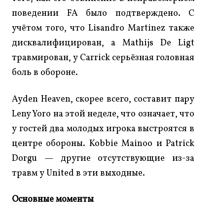
поведении FA было подтверждено. С
учётом того, что Lisandro Martinez также
дисквалифицирован, а Mathijs De Ligt
травмирован, у Carrick серьёзная головная
боль в обороне.
Ayden Heaven, скорее всего, составит пару
Leny Yoro на этой неделе, что означает, что
у гостей два молодых игрока выстроятся в
центре обороны. Kobbie Mainoo и Patrick
Dorgu — другие отсутствующие из-за
травм у United в эти выходные.
Основные моменты