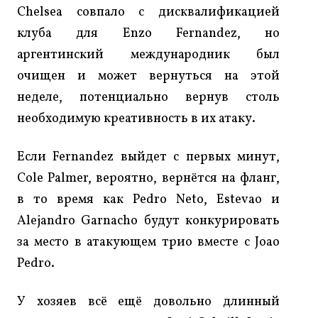
Chelsea совпало с дисквалификацией
клуба для Enzo Fernandez, но
аргентинский международник был
очищен и может вернуться на этой
неделе, потенциально вернув столь
необходимую креативность в их атаку.
Если Fernandez выйдет с первых минут,
Cole Palmer, вероятно, вернётся на фланг,
в то время как Pedro Neto, Estevao и
Alejandro Garnacho будут конкурировать
за место в атакующем трио вместе с Joao
Pedro.
У хозяев всё ещё довольно длинный