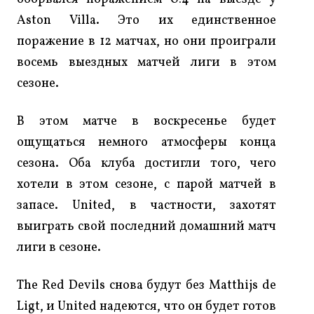
Aston Villa. Это их единственное
поражение в 12 матчах, но они проиграли
восемь выездных матчей лиги в этом
сезоне.
В этом матче в воскресенье будет
ощущаться немного атмосферы конца
сезона. Оба клуба достигли того, чего
хотели в этом сезоне, с парой матчей в
запасе. United, в частности, захотят
выиграть свой последний домашний матч
лиги в сезоне.
The Red Devils снова будут без Matthijs de
Ligt, и United надеются, что он будет готов