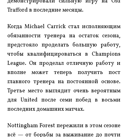
демонстрировали сильную игру на Old
Trafford в последние месяцы.
Когда Michael Carrick стал исполняющим
обязанности тренера на остаток сезона,
предстояло проделать большую работу,
чтобы квалифицироваться в Champions
League. Он проделал отличную работу и
вполне может теперь получить пост
главного тренера на постоянной основе.
Третье место выглядит очень вероятным
для United после семи побед в восьми
последних домашних матчах.
Nottingham Forest пережили в этом сезоне
всё — от борьбы за выживание до почти