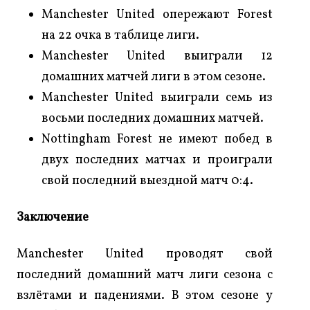
Manchester United опережают Forest
на 22 очка в таблице лиги.
Manchester United выиграли 12
домашних матчей лиги в этом сезоне.
Manchester United выиграли семь из
восьми последних домашних матчей.
Nottingham Forest не имеют побед в
двух последних матчах и проиграли
свой последний выездной матч 0:4.
Заключение
Manchester United проводят свой
последний домашний матч лиги сезона с
взлётами и падениями. В этом сезоне у