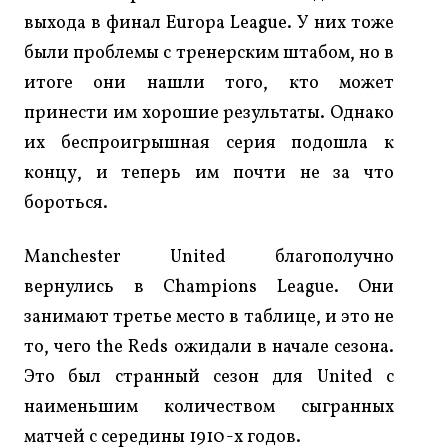
выхода в финал Europa League. У них тоже
были проблемы с тренерским штабом, но в
итоге они нашли того, кто может
принести им хорошие результаты. Однако
их беспроигрышная серия подошла к
концу, и теперь им почти не за что
бороться.
Manchester United благополучно
вернулись в Champions League. Они
занимают третье место в таблице, и это не
то, чего the Reds ожидали в начале сезона.
Это был странный сезон для United с
наименьшим количеством сыгранных
матчей с середины 1910-х годов.