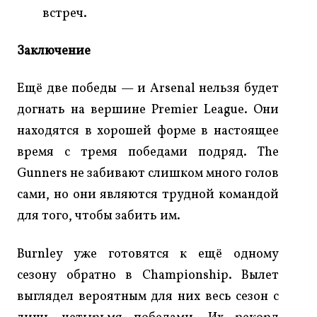
встреч.
Заключение
Ещё две победы — и Arsenal нельзя будет
догнать на вершине Premier League. Они
находятся в хорошей форме в настоящее
время с тремя победами подряд. The
Gunners не забивают слишком много голов
сами, но они являются трудной командой
для того, чтобы забить им.
Burnley уже готовятся к ещё одному
сезону обратно в Championship. Вылет
выглядел вероятным для них весь сезон с