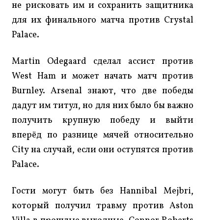
не рисковать им и сохранить защитника
для их финального матча против Crystal
Palace.
Martin Odegaard сделал ассист против
West Ham и может начать матч против
Burnley. Arsenal знают, что две победы
дадут им титул, но для них было бы важно
получить крупную победу и выйти
вперёд по разнице мячей относительно
City на случай, если они оступятся против
Palace.
Гости могут быть без Hannibal Mejbri,
который получил травму против Aston