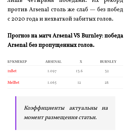
лишь четырьмя победами. Их рекорд
против Arsenal столь же слаб — без побед
с 2020 года и нехваткой забитых голов.
Прогноз на матч Arsenal VS Burnley: победа
Arsenal без пропущенных голов.
БУКМЕКЕР
ARSENAL
X
BURNLEY
1xBet
1.097
13.6
32
MelBet
1.065
12
28
Коэффициенты актуальны на
момент размещения статьи.