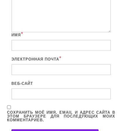
*
ИМЯ
*
ЭЛЕКТРОННАЯ ПОЧТА
ВЕБ-САЙТ
СОХРАНИТЬ МОЁ ИМЯ, EMAIL И АДРЕС САЙТА В
ЭТОМ БРАУЗЕРЕ ДЛЯ ПОСЛЕДУЮЩИХ МОИХ
КОММЕНТАРИЕВ.