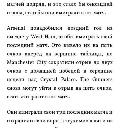
матчей подряд, и это стало бы сенсацией
сезона, если бы они выиграли этот матч.
Arsenal понадобился поздний гол на
выезде у West Ham, чтобы выиграть свой
последний матч. Это вывело их на пять
очков вперёд на вершине таблицы, но
Manchester City сократили отрыв до двух
очков с домашней победой в середине
недели над Crystal Palace. The Gunners
снова могут уйти в отрыв на пять очков,
если выиграют этот матч.
Они выиграли свои три последних матча и
сохранили свои ворота «сухими» в пяти из