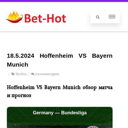
18.5.2024 Hoffenheim VS Bayern
Munich
/
Футбол
/
0 комментариев
Hoffenheim VS Bayern Munich обзор матча
и прогноз
Germany — Bundesliga