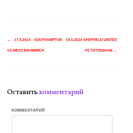
Навигация
←
17.5.2024 SOUTHAMPTON
19.5.2024 SHEFFIELD UNITED
по
VS WEST BROMWICH
VS TOTTENHAM
→
записям
Оставить
комментарий
КОММЕНТАРИЙ