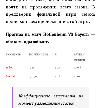
последних матчах, но и была очевидна
почти на протяжении всего сезона. В
преддверии финальной игры сезона
поддерживаем продолжение этой игры.
Прогноз на матч Hoffenheim VS Bayern —
обе команды забьют.
БУКМЕКЕР
HOFFENHEIM
X
BAYERN
MUNICH
1xBet
3.21
4.45
2.086
MelBet
3.096
4.28
2.015
Коэффициенты актуальны на
момент размещения статьи.