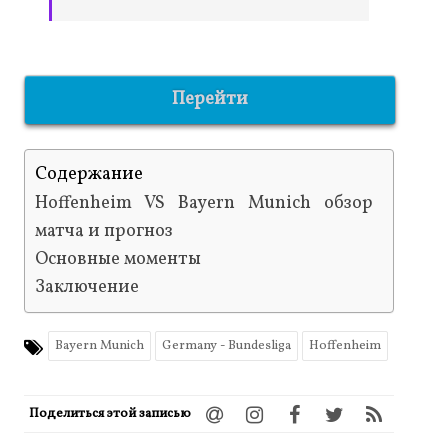
Перейти
Содержание
Hoffenheim VS Bayern Munich обзор
матча и прогноз
Основные моменты
Заключение
Bayern Munich
Germany - Bundesliga
Hoffenheim
Поделиться этой записью