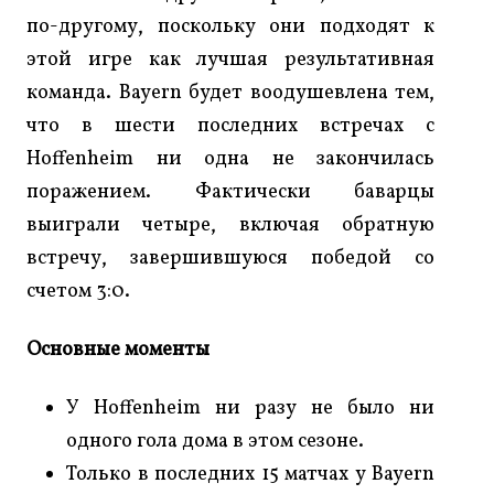
по-другому, поскольку они подходят к
этой игре как лучшая результативная
команда. Bayern будет воодушевлена тем,
что в шести последних встречах с
Hoffenheim ни одна не закончилась
поражением. Фактически баварцы
выиграли четыре, включая обратную
встречу, завершившуюся победой со
счетом 3:0.
Основные моменты
У Hoffenheim ни разу не было ни
одного гола дома в этом сезоне.
Только в последних 15 матчах у Bayern