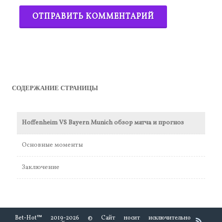
СОДЕРЖАНИЕ СТРАНИЦЫ
Hoffenheim VS Bayern Munich обзор матча и прогноз
Основные моменты
Заключение
Bet-Hot™ 2019-2026 © Cайт носит исключительно