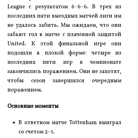
League с результатом 6-6-6. В трех из
последних пяти выездных матчей лиги им
не удалось забить. Мы ожидаем, что они
забьют гол в матче с плачевной защитой
United. К этой финальной игре они
подошли в плохой форме: четыре из
последних пяти игр в чемпионате
закончились поражением. Они не захотят,
чтобы сезон завершился очередным
поражением.
Основные моменты
В ответном матче Tottenham выиграл
со счетом 2–1.