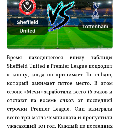
Sheffield
Tottenham
United
Время находящегося внизу таблицы
Sheffield United в Premier League подходит
к концу, когда он принимает Tottenham,
который занимает пятое место. В этом
сезоне «Мечи» заработали всего 16 очков и
отстают на восемь очков от последней
строчки Premier League. Они выиграли
всего три матча чемпионата и пропустили
ужасающий 101 гол. Каждый из последних