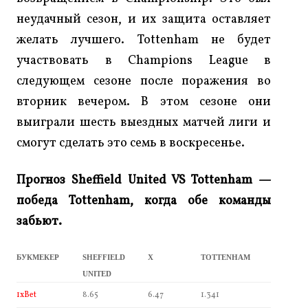
неудачный сезон, и их защита оставляет
желать лучшего. Tottenham не будет
участвовать в Champions League в
следующем сезоне после поражения во
вторник вечером. В этом сезоне они
выиграли шесть выездных матчей лиги и
смогут сделать это семь в воскресенье.
Прогноз Sheffield United VS Tottenham —
победа Tottenham, когда обе команды
забьют.
БУКМЕКЕР
SHEFFIELD
X
TOTTENHAM
UNITED
1xBet
8.65
6.47
1.341