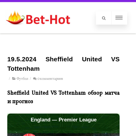
19.5.2024 Sheffield United VS
Tottenham
/
Футбол
/
0 комментариев
Sheffield United VS Tottenham обзор матча
и прогноз
England — Premier League