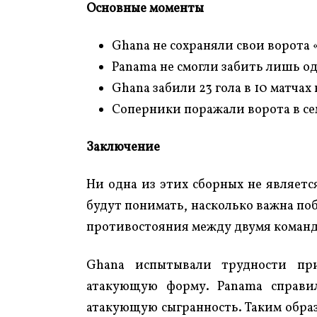
Основные моменты
Ghana не сохраняли свои ворота 
Panama не смогли забить лишь оди
Ghana забили 23 гола в 10 матча
Соперники поражали ворота в се
Заключение
Ни одна из этих сборных не являетс
будут понимать, насколько важна по
противостояния между двумя команд
Ghana испытывали трудности пр
атакующую форму. Panama справи
атакующую сыгранность. Таким образ