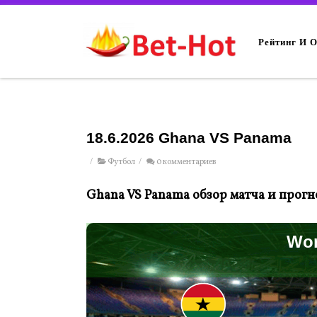
Рейтинг И 
18.6.2026 Ghana VS Panama
/
Футбол
/
0 комментариев
Ghana VS Panama обзор матча и прогн
Wor