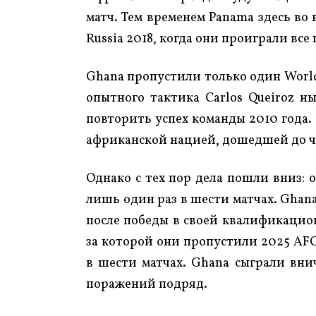
матч. Тем временем Panama здесь во
Russia 2018, когда они проиграли все
Ghana пропустили только один World
опытного тактика Carlos Queiroz ны
повторить успех команды 2010 года. 
африканской нацией, дошедшей до ч
Однако с тех пор дела пошли вниз: 
лишь один раз в шести матчах. Ghan
после победы в своей квалификацион
за которой они пропустили 2025 AF
в шести матчах. Ghana сыграли внич
поражений подряд.