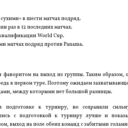
«сухими» в шести матчах подряд.
н раз в 12 последних матчах.
х квалификации World Cup.
ми матчах подряд против Panama.
я фаворитом на выход из группы. Таким образом, 
беда в первом туре. Поэтому ожидаем захватывающ
ами, между которыми нет большой разницы.
и подготовке к турниру, но сохраняли сильн
лись с подготовкой к турниру лучше и показа
ом, выход на поле обеих команд с забитыми голам