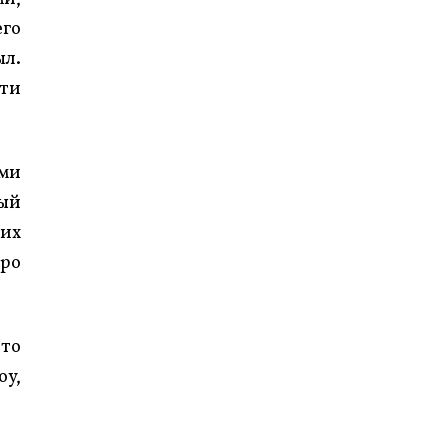
го
ыл.
сти
ими
дый
оих
тро
что
oy,