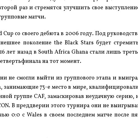
 второй раз и стремятся улучшить свое выступлени
 групповые матчи.
 Cup со своего дебюта в 2006 году. Под руководст
нешнее поколение the Black Stars будет стремит
16 лет назад в South Africa Ghana стали лишь трет
етвертьфинала на тот момент.
они не смогли выйти из группового этапа и выигр
a, занимающие 73-е место в мире, квалифицировал
ной группе CAF, замаскировав неудачную серию, 
CON. В преддверии этого турнира они не выигрыв
ью 0:0 с Wales в своем последнем матче после п