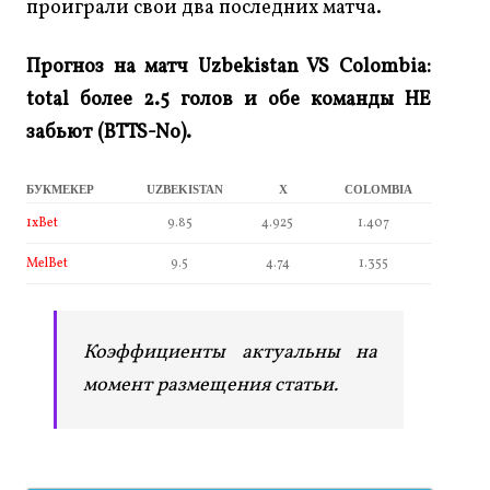
проиграли свои два последних матча.
Прогноз на матч Uzbekistan VS Colombia:
total более 2.5 голов и обе команды НЕ
забьют (BTTS-No).
БУКМЕКЕР
UZBEKISTAN
X
COLOMBIA
1xBet
9.85
4.925
1.407
MelBet
9.5
4.74
1.355
Коэффициенты актуальны на
момент размещения статьи.