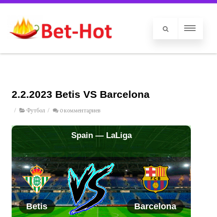
2.2.2023 Betis VS Barcelona
/
Футбол
/
0 комментариев
Spain — LaLiga
Betis
Barcelona