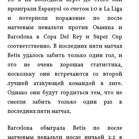
проиграли Espanyol со счетом 1:0 в La Liga
и потерпели поражение по после
матчевым пенальти против Osasuna и
Barcelona в Copa Del Rey и Super Cup
соответственно. В последних пяти матчах
Betis удалось забить только один гол, и
это не очень хорошая статистика,
поскольку они встречаются со второй
лучшей атакующей командой в лиге.
Однако они будут гордиться тем, что не
смогли забить только один раз в
последних пяти матчах.
Barcelona обыграла Betis по после
матчевым пенальти после ничьей 2:2 в