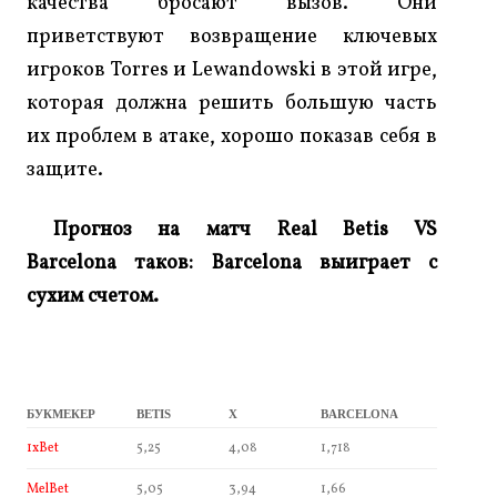
качества бросают вызов. Они
приветствуют возвращение ключевых
игроков Torres и Lewandowski в этой игре,
которая должна решить большую часть
их проблем в атаке, хорошо показав себя в
защите.
Прогноз
на
матч
Real
Betis VS
Barcelona
таков
: Barcelona
выиграет
с
сухим
счетом
.
БУКМЕКЕР
BETIS
X
BARCELONA
1xBet
5,25
4,08
1,718
MelBet
5,05
3,94
1,66