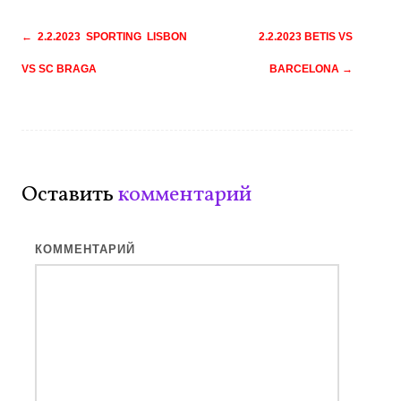
Навигация
←
2.2.2023 SPORTING LISBON
2.2.2023 BETIS VS
по
VS SC BRAGA
BARCELONA
→
записям
Оставить
комментарий
КОММЕНТАРИЙ