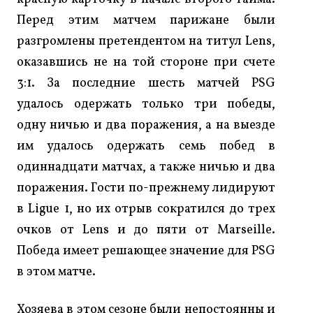
Перед этим матчем парижане были
разгромлены претендентом на титул Lens,
оказавшись не на той стороне при счете
3:1. За последние шесть матчей PSG
удалось одержать только три победы,
одну ничью и два поражения, а на выезде
им удалось одержать семь побед в
одиннадцати матчах, а также ничью и два
поражения. Гости по-прежнему лидируют
в Ligue 1, но их отрыв сократился до трех
очков от Lens и до пяти от Marseille.
Победа имеет решающее значение для PSG
в этом матче.
Хозяева в этом сезоне были непостоянны и