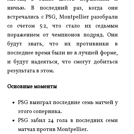
ничью. В последний раз, когда они
встречались с PSG, Montpellier разобрали
со счетом 5:2, что стало их седьмым
поражением от чемпионов подряд. Они
будут знать, что их противники в
последнее время были не в лучшей форме,
и будут надеяться, что смогут добиться
результата в этом.
Основные моменты
PSG выиграл последние семь матчей у
этого соперника.
PSG забил 24 гола в последних семи
матчах против Montpellier.