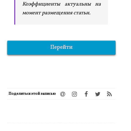
Коэффициенты актуальны на
момент размещения статьи.
Перейти
Поделиться этой записью