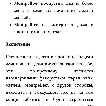
Montpellier пропустил два и более
мяча в семи из последних десяти
матчей.
Montpellier не выигрывал дома в
последних пяти матчах.
Заключение
Несмотря на то, что в последние недели
чемпионы не доминировали сами по себе,
они по-прежнему являются
неоспоримыми фаворитами перед этим
матчем. Montpellier, с другой стороны,
находится в воздушном бою не на том
конце таблицы и будет стремиться