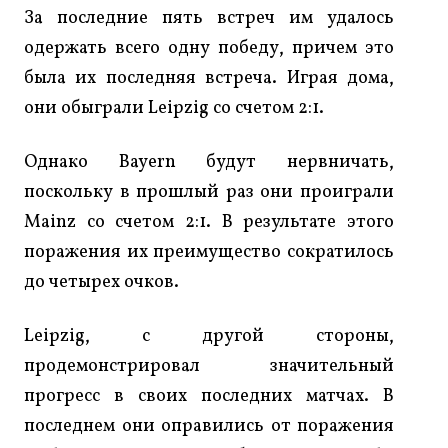
За последние пять встреч им удалось
одержать всего одну победу, причем это
была их последняя встреча. Играя дома,
они обыграли Leipzig со счетом 2:1.
Однако Bayern будут нервничать,
поскольку в прошлый раз они проиграли
Mainz со счетом 2:1. В результате этого
поражения их преимущество сократилось
до четырех очков.
Leipzig, с другой стороны,
продемонстрировал значительный
прогресс в своих последних матчах. В
последнем они оправились от поражения