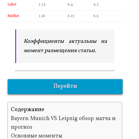
1xBet
1.33
6.4
9.3
MelBet
1.28
6.15
8.9
Коэффициенты актуальны на
момент размещения статьи.
Перейти
Содержание
Bayern Munich VS Leipzig обзор матча и
прогноз
Основные моменты