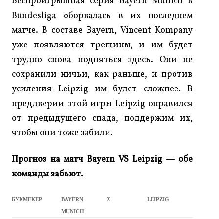
Беспроигрышная серия Bayern Munich в
Bundesliga оборвалась в их последнем
матче. В составе Bayern, Vincent Kompany
уже появляются трещины, и им будет
трудно снова подняться здесь. Они не
сохранили ничьи, как раньше, и против
усиления Leipzig им будет сложнее. В
преддверии этой игры Leipzig оправился
от предыдущего спада, поддержим их,
чтобы они тоже забили.
Прогноз на матч Bayern VS Leipzig — обе
команды забьют.
БУКМЕКЕР
BAYERN
X
LEIPZIG
MUNICH