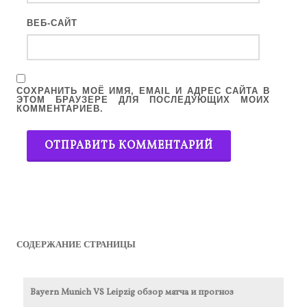
ВЕБ-САЙТ
СОХРАНИТЬ МОЁ ИМЯ, EMAIL И АДРЕС САЙТА В
ЭТОМ БРАУЗЕРЕ ДЛЯ ПОСЛЕДУЮЩИХ МОИХ
КОММЕНТАРИЕВ.
СОДЕРЖАНИЕ СТРАНИЦЫ
Bayern Munich VS Leipzig обзор матча и прогноз