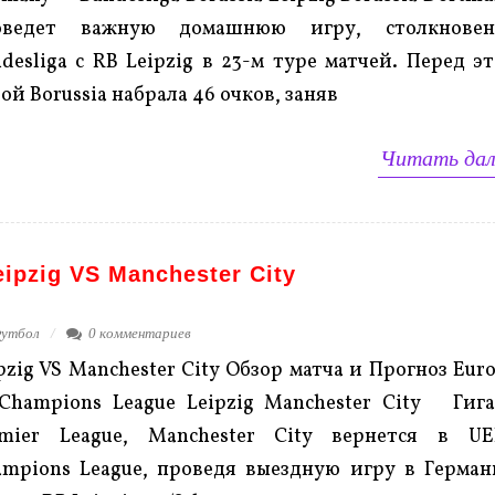
оведет важную домашнюю игру, столкновен
desliga с RB Leipzig в 23-м туре матчей. Перед э
ой Borussia набрала 46 очков, заняв
Читать дал
eipzig VS Manchester City
утбол
0 комментариев
pzig VS Manchester City Обзор матча и Прогноз Eur
Champions League Leipzig Manchester City Гиг
emier League, Manchester City вернется в UE
mpions League, проведя выездную игру в Герма