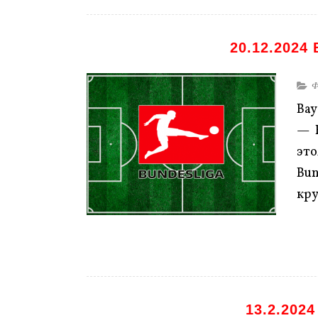
20.12.2024 
Ф
Bay
— B
эт
Bun
кр
13.2.2024