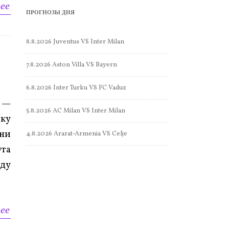
ее
ПРОГНОЗЫ ДНЯ
8.8.2026 Juventus VS Inter Milan
7.8.2026 Aston Villa VS Bayern
6.8.2026 Inter Turku VS FC Vaduz
y —
5.8.2026 AC Milan VS Inter Milan
ку
ни
4.8.2026 Ararat-Armenia VS Celje
Эта
жду
ее