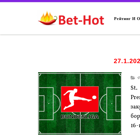
Рейтинг И 
27.1.202
Ф
St.
Pre
за
бор
16-