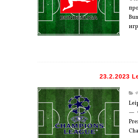
пр
Bun
игр
23.2.2023 L
Ф
Lei
— 
Pr
Cha