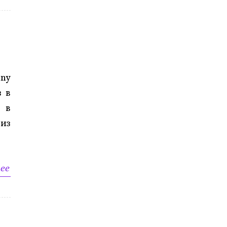
any
з в
я в
 из
ее