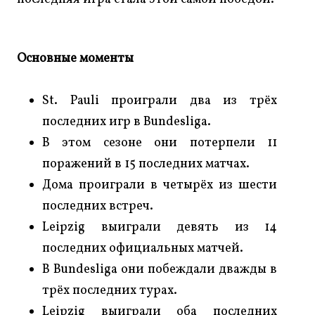
Основные моменты
St. Pauli проиграли два из трёх
последних игр в Bundesliga.
В этом сезоне они потерпели 11
поражений в 15 последних матчах.
Дома проиграли в четырёх из шести
последних встреч.
Leipzig выиграли девять из 14
последних официальных матчей.
В Bundesliga они побеждали дважды в
трёх последних турах.
Leipzig выиграли оба последних