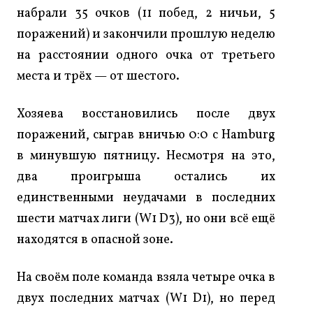
набрали 35 очков (11 побед, 2 ничьи, 5
поражений) и закончили прошлую неделю
на расстоянии одного очка от третьего
места и трёх — от шестого.
Хозяева восстановились после двух
поражений, сыграв вничью 0:0 с Hamburg
в минувшую пятницу. Несмотря на это,
два проигрыша остались их
единственными неудачами в последних
шести матчах лиги (W1 D3), но они всё ещё
находятся в опасной зоне.
На своём поле команда взяла четыре очка в
двух последних матчах (W1 D1), но перед