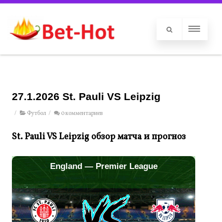
27.1.2026 St. Pauli VS Leipzig
/
Футбол
/
0 комментариев
St. Pauli VS Leipzig обзор матча и прогноз
England — Premier League