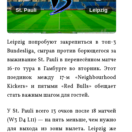
St. Pauli
Leipzig
Leipzig попробуют закрепиться в топ-3
Bundesliga, сыграв против борющегося за
выживание St. Pauli в перенесённом матче
16-го тура в Гамбурге во вторник. Этот
поединок между 17-м «Neighbourhood
Kickers» и пятыми «Red Bulls» обещает
стать важным шагом для гостей.
У St. Pauli всего 13 очков после 18 матчей
(W3 D4 L11) — на пять меньше, чем нужно
для выхода из зоны вылета. Leipzig же