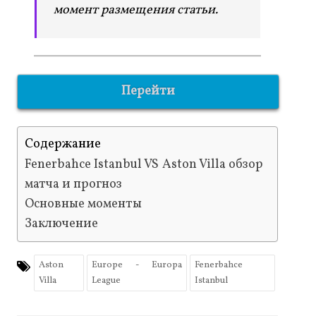
момент размещения статьи.
Перейти
Содержание
Fenerbahce Istanbul VS Aston Villa обзор
матча и прогноз
Основные моменты
Заключение
Aston
Europe - Europa
Fenerbahce
Villa
League
Istanbul