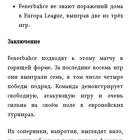
Fenerbahce
не знают поражений дома
в
Europa League
, выиграв две из трёх
игр.
Заключение
Fenerbahce
подходят к этому матчу в
горящей форме. За последние восемь игр
они выиграли семь, в том числе четыре
победы подряд. Команда демонстрирует
свободную, атакующую игру и очень
сильна на своём поле в европейских
турнирах.
Их соперники, напротив, выглядят вяло,