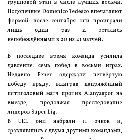
групповой этап в числе лучших восьми.
Подопечные
Domenico Tedesco
впечатляют
формой: после сентября они проиграли
лишь один раз и остались
непобеждёнными в 20 из 21 матчей.
В последнее время команда усилила
давление: семь побед в восьми играх.
Недавно
Fener
одержали четвёртую
победу кряду, выиграв напряжённый
пятиголовый матч против
Alanyaspor
на
выезде, продолжая преследование
лидеров
Super Lig
.
В
UEL
они набрали 11 очков и,
сравнявшись с двумя другими командами,