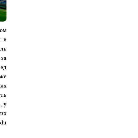
вом
t в
оль
 за
бед
кже
чах
ить
, у
них
 du