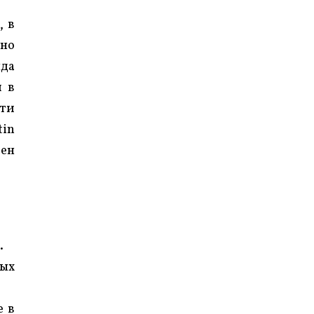
, в
дно
нда
л в
ати
tin
лен
.
ных
е в