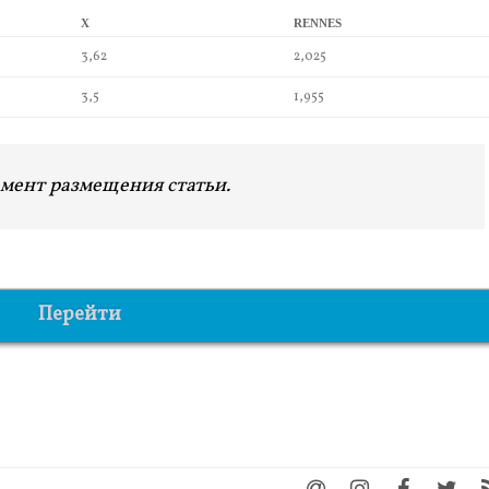
X
RENNES
3,62
2,025
3,5
1,955
мент размещения статьи.
Перейти