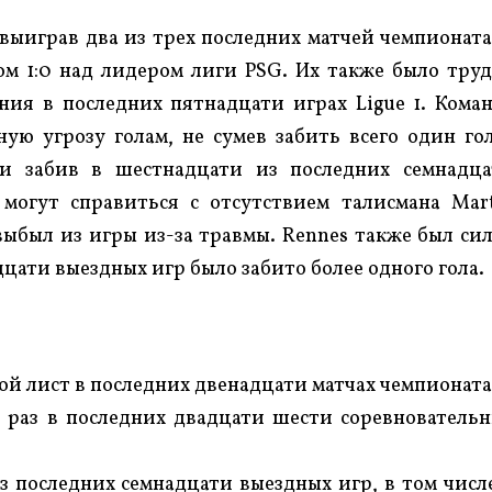
выиграв два из трех последних матчей чемпионата
ом 1:0 над лидером лиги PSG. Их также было тру
ния в последних пятнадцати играх Ligue 1. Кома
ую угрозу голам, не сумев забить всего один го
и забив в шестнадцати из последних семнадц
 могут справиться с отсутствием талисмана Mar
 выбыл из игры из-за травмы. Rennes также был си
дцати выездных игр было забито более одного гола.
хой лист в последних двенадцати матчах чемпионата
 раз в последних двадцати шести соревнователь
з последних семнадцати выездных игр, в том числ