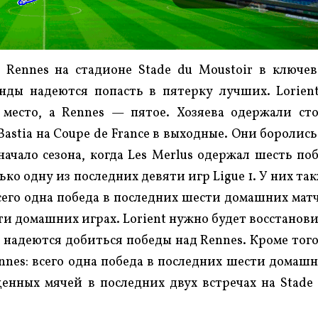
т Rennes на стадионе Stade du Moustoir в ключе
анды надеются попасть в пятерку лучших. Lorien
 место, а Rennes — пятое. Хозяева одержали ст
astia на Coupe de France в выходные. Они боролись
начало сезона, когда Les Merlus одержал шесть по
ко одну из последних девяти игр Ligue 1. У них та
его одна победа в последних шести домашних мат
ти домашних играх. Lorient нужно будет восстанов
и надеются добиться победы над Rennes. Кроме того
ennes: всего одна победа в последних шести домаш
енных мячей в последних двух встречах на Stade