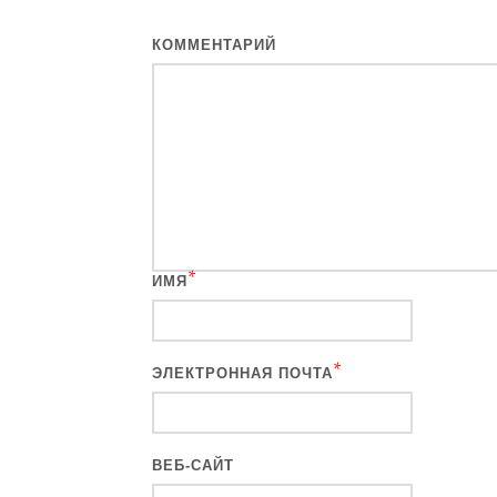
КОММЕНТАРИЙ
*
ИМЯ
*
ЭЛЕКТРОННАЯ ПОЧТА
ВЕБ-САЙТ