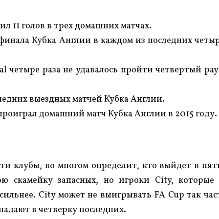
бил 11 голов в трех домашних матчах.
уфинала Кубка Англии в каждом из последних четы
nal четыре раза не удавалось пройти четвертый ра
следних выездных матчей Кубка Англии.
 проиграл домашний матч Кубка Англии в 2015 году.
ти клубы, во многом определит, кто выйдет в пя
ою скамейку запасных, но игроки City, которые
сильнее. City может не выигрывать FA Cup так час
опадают в четверку последних.