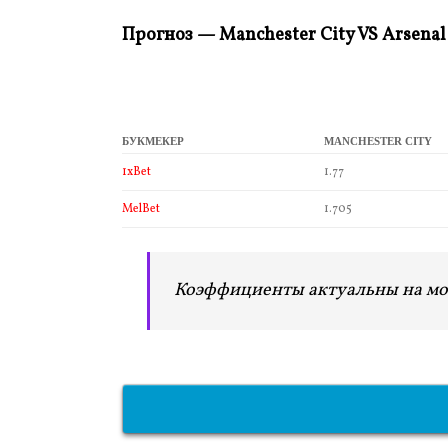
Прогноз
— Manchester City VS Arsenal
БУКМЕКЕР
MANCHESTER CITY
1xBet
1.77
MelBet
1.705
Коэффициенты актуальны на мо