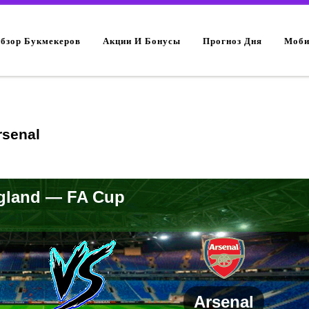
Обзор Букмекеров
Акции И Бонусы
Прогноз Дня
Моби
rsenal
gland — FA Cup
Arsenal