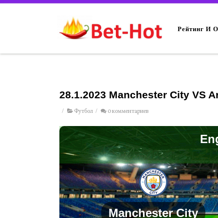
Рейтинг И 
28.1.2023 Manchester City VS A
/
Футбол
/
0 комментариев
En
Manchester City