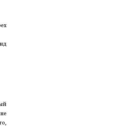
рех
унд
тый
 не
то,