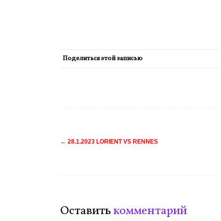
Поделиться этой записью
Навигация
←
28.1.2023 LORIENT VS RENNES
по
записям
Оставить
комментарий